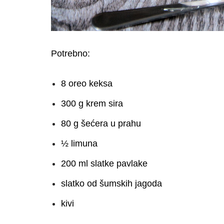
Potrebno:
8 oreo keksa
300 g krem sira
80 g šećera u prahu
½ limuna
200 ml slatke pavlake
slatko od šumskih jagoda
kivi