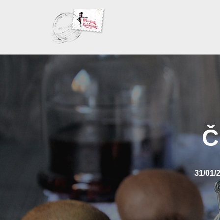
Skoči
na
sadržaj
Č
31/01/