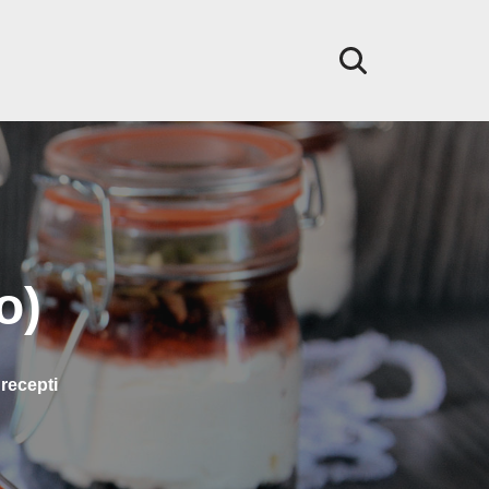
o)
recepti