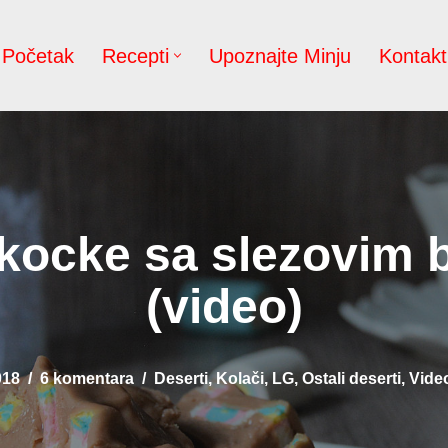
Početak
Recepti
Upoznajte Minju
Kontakt
kocke sa slezovi
(video)
018
6 komentara
Deserti
,
Kolači
,
LG
,
Ostali deserti
,
Video