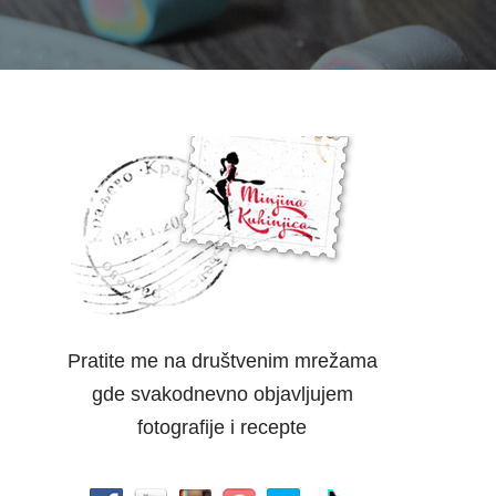
Pratite me na društvenim mrežama
gde svakodnevno objavljujem
fotografije i recepte