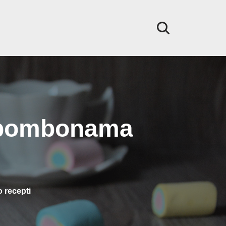
m bombonama
 recepti