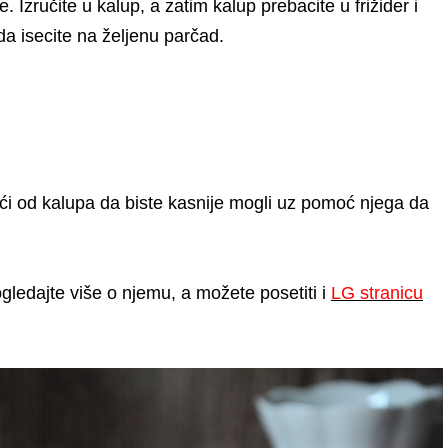
Izručite u kalup, a zatim kalup prebacite u frižider i
da isecite na željenu parčad.
 od kalupa da biste kasnije mogli uz pomoć njega da
gledajte više o njemu, a možete posetiti i
LG stranicu