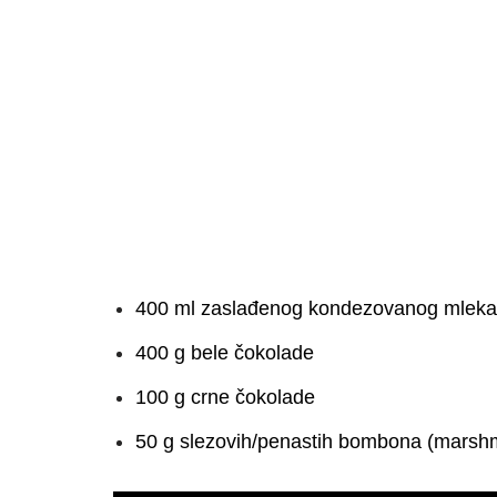
400 ml zaslađenog kondezovanog mleka
400 g bele čokolade
100 g crne čokolade
50 g slezovih/penastih bombona (marsh