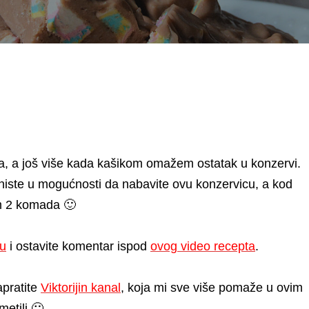
, a još više kada kašikom omažem ostatak u konzervi.
ji niste u mogućnosti da nabavite ovu konzervicu, a kod
am 2 komada 🙂
lu
i ostavite komentar ispod
ovog video recepta
.
apratite
Viktorijin kanal
, koja mi sve više pomaže u ovim
metili 🙂