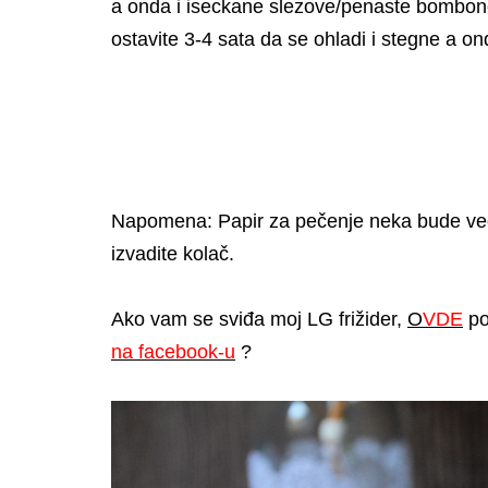
a onda i iseckane slezove/penaste bombone. 
ostavite 3-4 sata da se ohladi i stegne a on
Napomena: Papir za pečenje neka bude veći
izvadite kolač.
Ako vam se sviđa moj LG frižider,
O
VDE
po
na facebook-u
?