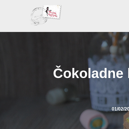
Skoči
na
sadržaj
Čokoladne 
01/02/2