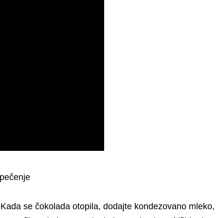
 pečenje
e. Kada se čokolada otopila, dodajte kondezovano mleko,