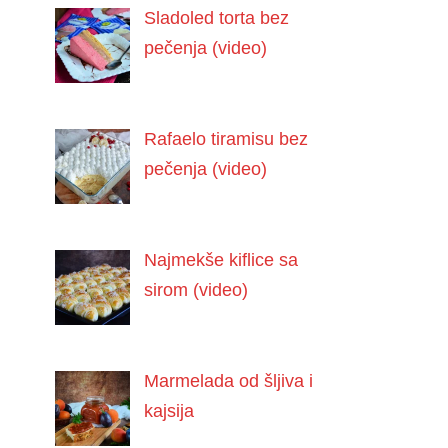
Sladoled torta bez
pečenja (video)
Rafaelo tiramisu bez
pečenja (video)
Najmekše kiflice sa
sirom (video)
Marmelada od šljiva i
kajsija