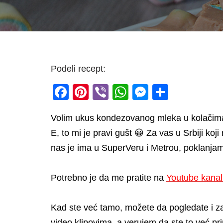
Podeli recept:
F
Pi
Vi
W
M
S
a
nt
b
h
e
h
Volim ukus kondezovanog mleka u kolačima
c
er
er
at
ss
ar
E, to mi je pravi gušt 😀 Za vas u Srbiji ko
e
e
s
e
e
nas je ima u SuperVeru i Metrou, poklanj
b
st
A
n
o
p
g
Potrebno je da me pratite na
Youtube kana
o
p
er
k
Kad ste već tamo, možete da pogledate i z
video klipovima, a verujem da ste to već pri