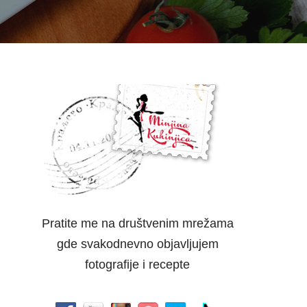
Pratite me na društvenim mrežama
gde svakodnevno objavljujem
fotografije i recepte