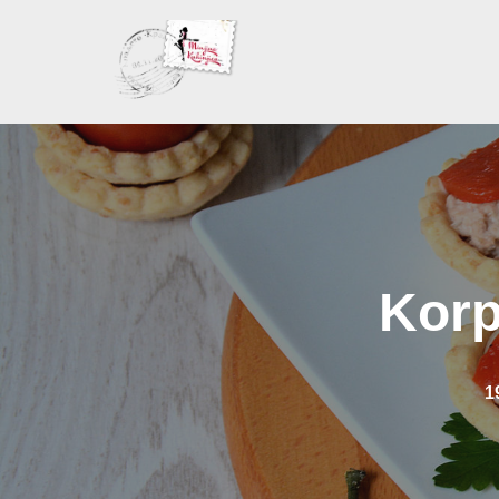
Skoči
na
sadržaj
Korp
1