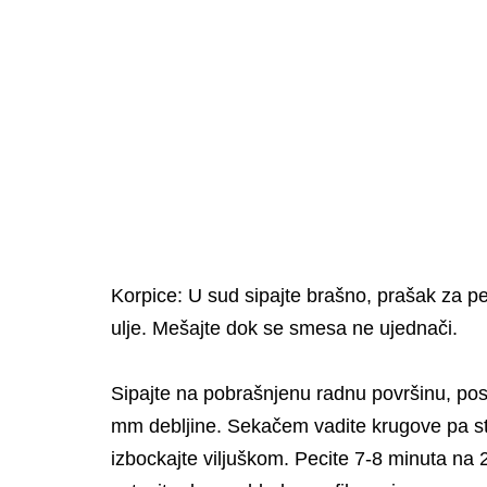
Korpice: U sud sipajte brašno, prašak za pec
ulje. Mešajte dok se smesa ne ujednači.
Sipajte na pobrašnjenu radnu površinu, pos
mm debljine. Sekačem vadite krugove pa sta
izbockajte viljuškom. Pecite 7-8 minuta na 