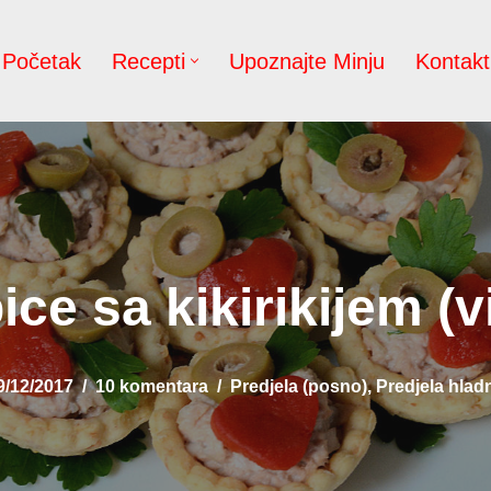
Početak
Recepti
Upoznajte Minju
Kontakt
ice sa kikirikijem (v
9/12/2017
10 komentara
Predjela (posno)
,
Predjela hlad