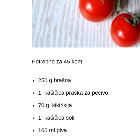
Potrebno za 45 kom:
250 g brašna
1 kašičica praška za pecivo
70 g kikirikija
1 kašičica soli
100 ml piva