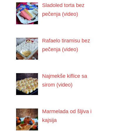
Sladoled torta bez
pečenja (video)
Rafaelo tiramisu bez
pečenja (video)
Najmekše kiflice sa
sirom (video)
Marmelada od šljiva i
kajsija