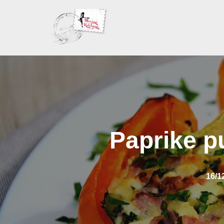
Skoči
na
sadržaj
Paprike p
16/1