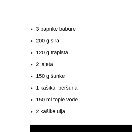
3 paprike babure
200 g sira
120 g trapista
2 jajeta
150 g šunke
1 kašika peršuna
150 ml tople vode
2 kašike ulja