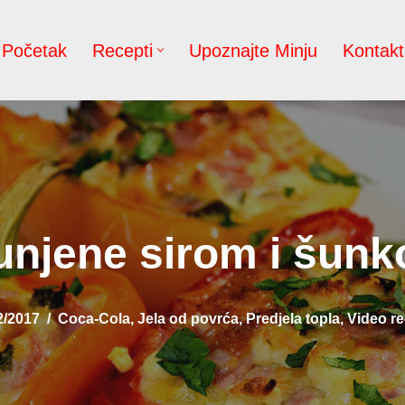
Početak
Recepti
Upoznajte Minju
Kontakt
unjene sirom i šunk
2/2017
Coca-Cola
,
Jela od povrća
,
Predjela topla
,
Video re