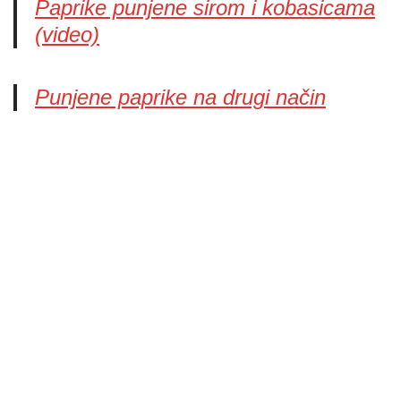
Paprike punjene sirom i kobasicama
(video)
Punjene paprike na drugi način