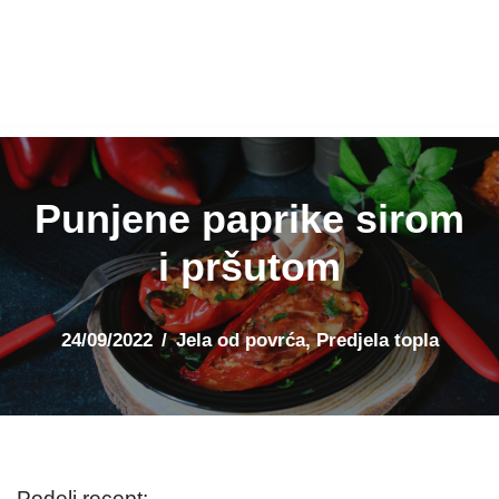
Punjene paprike sirom
i pršutom
24/09/2022
Jela od povrća
,
Predjela topla
Podeli recept: