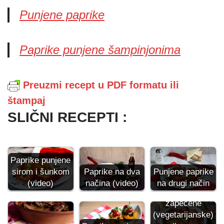
Punjene paprike
Paprike punjene šampinjonima
Preuzmi recept u PDF formatu ili
štampaj
SLIČNI RECEPTI :
Paprike punjene
sirom i šunkom
Paprike na dva
Punjene paprike
(video)
načina (video)
na drugi način
Punjene
zapečene
(vegetarijanske)