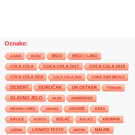
Oznake:
BRZO
BRZO I LAKO
AJVAR
BOŽIĆ
COCA COLA 2017
COCA COLA
COCA COLA 2018
COCA COLA 2019
COKE AND MEALS
COCA COLA 2020
DESERT
DORUČAK
DR.OETKER
FONDAN
GLAVNO JELO
HLEB
HOMEMADE
JAGODE
HRANA I VINO
KEKS
JABUKE
KIFLICE
KOLAČ
KROMPIR
KOKOS
KOLAČI
LISNATO TESTO
MALINE
LEŠNIK
MAFINI