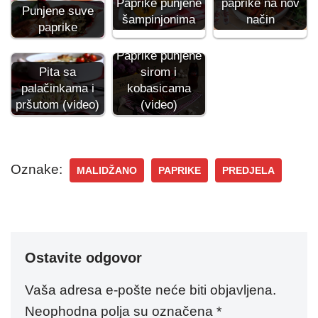
Paprike punjene
paprike na nov
Punjene suve
šampinjonima
način
paprike
Paprike punjene
sirom i
Pita sa
kobasicama
palačinkama i
(video)
pršutom (video)
Oznake:
MALIDŽANO
PAPRIKE
PREDJELA
Ostavite odgovor
Vaša adresa e-pošte neće biti objavljena.
Neophodna polja su označena
*