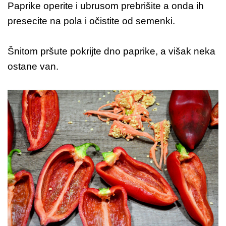
Paprike operite i ubrusom prebrišite a onda ih
presecite na pola i očistite od semenki.
Šnitom pršute pokrijte dno paprike, a višak neka
ostane van.