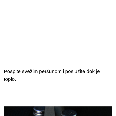
Pospite svežim peršunom i poslužite dok je
toplo.