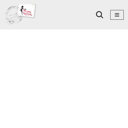
Skoči
na
sadržaj