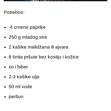
Potrebno:
4 crvene paprike
250 g mladog sira
2 kašike malidžana ili ajvara
8 šnita pršute bez kostiju i kožice
so i biber
2-3 kašike ulja
50 ml vode
peršun