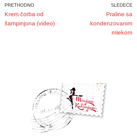
PRETHODNO
SLEDEĆE
Krem čorba od
Praline sa
šampinjona (video)
kondenzovanim
mlekom