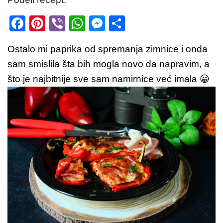
F
Pi
Vi
W
M
S
a
nt
b
h
e
h
Ostalo mi paprika od spremanja zimnice i onda
c
er
er
at
ss
ar
sam smislila šta bih mogla novo da napravim, a
e
e
s
e
e
što je najbitnije sve sam namirnice već imala 😀
b
st
A
n
o
p
g
o
p
er
k