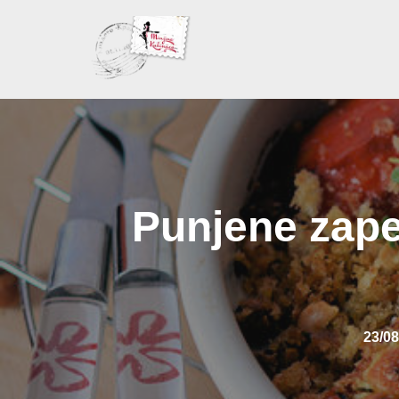
Skoči
na
sadržaj
Punjene zape
23/08