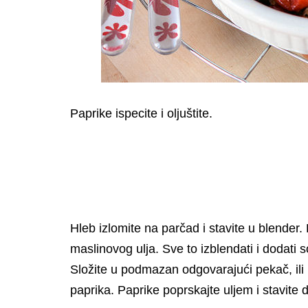
Paprike ispecite i oljuštite.
Hleb izlomite na parčad i stavite u blender.
maslinovog ulja. Sve to izblendati i dodati 
Složite u podmazan odgovarajući pekač, ili 
paprika. Paprike poprskajte uljem i stavit