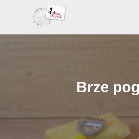
Skoči
na
sadržaj
Brze poga