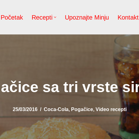
Početak
Recepti
Upoznajte Minju
Kontakt
čice sa tri vrste si
25/03/2016
Coca-Cola
,
Pogačice
,
Video recepti