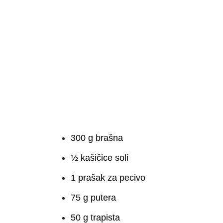
300 g brašna
½ kašičice soli
1 prašak za pecivo
75 g putera
50 g trapista