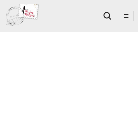
Skoči
na
sadržaj