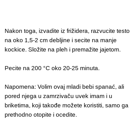
Nakon toga, izvadite iz frižidera, razvucite testo
na oko 1,5-2 cm debljine i secite na manje
kockice. Složite na pleh i premažite jajetom.
Pecite na 200 °C oko 20-25 minuta.
Napomena: Volim ovaj mladi bebi spanać, ali
pored njega u zamrzivaču uvek imam i u
briketima, koji takođe možete koristiti, samo ga
prethodno otopite i ocedite.