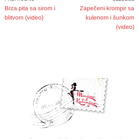
Brza pita sa sirom i
Zapečeni krompir sa
blitvom (video)
kulenom i šunkom
(video)