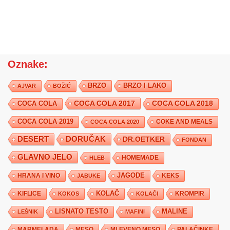
Oznake:
BRZO
BRZO I LAKO
AJVAR
BOŽIĆ
COCA COLA 2017
COCA COLA
COCA COLA 2018
COCA COLA 2019
COKE AND MEALS
COCA COLA 2020
DESERT
DORUČAK
DR.OETKER
FONDAN
GLAVNO JELO
HLEB
HOMEMADE
JAGODE
HRANA I VINO
KEKS
JABUKE
KIFLICE
KOLAČ
KROMPIR
KOKOS
KOLAČI
LISNATO TESTO
MALINE
LEŠNIK
MAFINI
MARMELADA
MESO
MLEVENO MESO
PALAČINKE