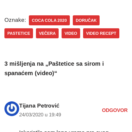
Oznake:
COCA COLA 2020
DORUČAK
PASTETICE
VEČERA
VIDEO
VIDEO RECEPT
3 mišljenja na „Paštetice sa sirom i
spanaćem (video)“
Tijana Petrović
ODGOVOR
24/03/2020 u 19:49