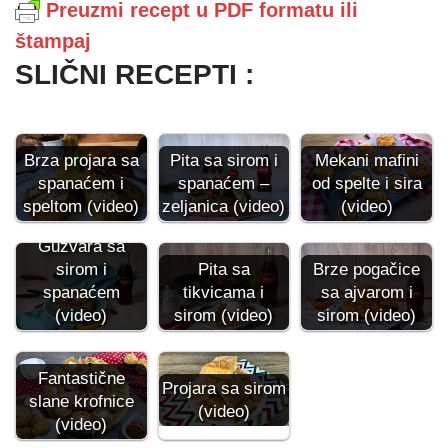
Preuzmi recept u PDF formatu ili
štampaj
SLIČNI RECEPTI :
Pita sa sirom i
Brza projara sa
Mekani mafini
spanaćem –
spanaćem i
od spelte i sira
zeljanica (video)
speltom (video)
(video)
Gužvara sa
sirom i
Pita sa
Brze pogačice
spanaćem
tikvicama i
sa ajvarom i
(video)
sirom (video)
sirom (video)
Fantastične
Projara sa sirom
slane krofnice
(video)
(video)