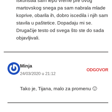
Iskoristila sam lepo vreme pre ovog
martovskog snega pa sam nabrala mlade
koprive, obarila ih, dobro iscedila i njih sam
stavila u paštetice. Dopadaju mi se.
Drugačije testo od svega što ste do sada
objavljivali.
Minja
ODGOVOR
24/03/2020 u 21:12
Tako je, Tijana, malo za promenu 🙂