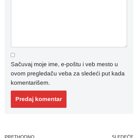
Sačuvaj moje ime, e-poštu i veb mesto u
ovom pregledaču veba za sledeći put kada
komentarišem.
PRETHODNO
SLEDEĆE