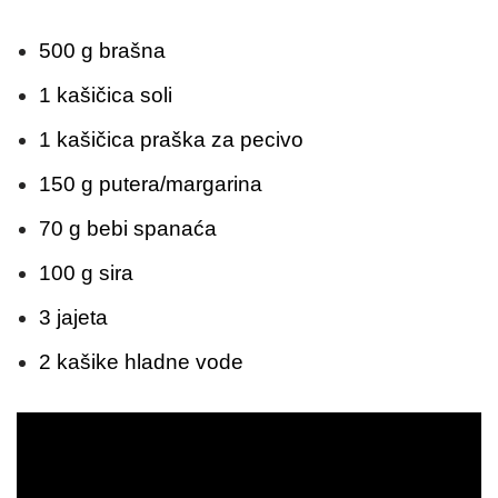
500 g brašna
1 kašičica soli
1 kašičica praška za pecivo
150 g putera/margarina
70 g bebi spanaća
100 g sira
3 jajeta
2 kašike hladne vode