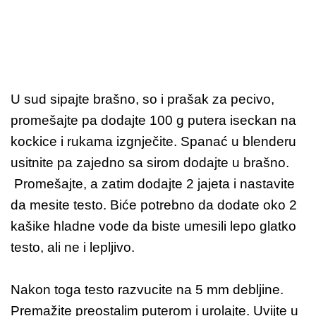
U sud sipajte brašno, so i prašak za pecivo,
promešajte pa dodajte 100 g putera iseckan na
kockice i rukama izgnječite. Spanać u blenderu
usitnite pa zajedno sa sirom dodajte u brašno.
Promešajte, a zatim dodajte 2 jajeta i nastavite
da mesite testo. Biće potrebno da dodate oko 2
kašike hladne vode da biste umesili lepo glatko
testo, ali ne i lepljivo.
Nakon toga testo razvucite na 5 mm debljine.
Premažite preostalim puterom i urolajte. Uvijte u