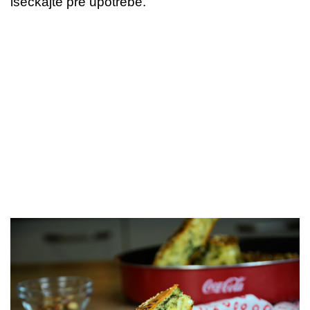
iseckajte pre upotrebe.