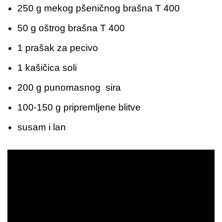
250 g mekog pšeničnog brašna T 400
50 g oštrog brašna T 400
1 prašak za pecivo
1 kašičica soli
200 g punomasnog sira
100-150 g pripremljene blitve
susam i lan