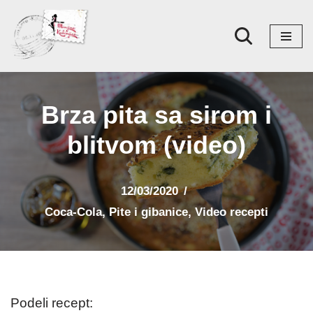
Skoči
na
sadržaj
Brza pita sa sirom i
blitvom (video)
12/03/2020
Coca-Cola
,
Pite i gibanice
,
Video recepti
Podeli recept: