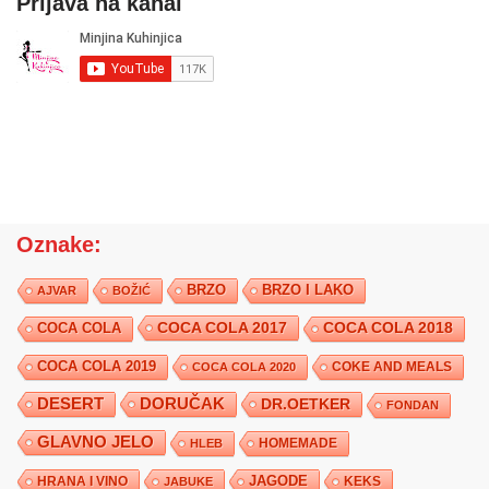
Prijava na kanal
Oznake:
BRZO
BRZO I LAKO
AJVAR
BOŽIĆ
COCA COLA 2017
COCA COLA
COCA COLA 2018
COCA COLA 2019
COKE AND MEALS
COCA COLA 2020
DESERT
DORUČAK
DR.OETKER
FONDAN
GLAVNO JELO
HLEB
HOMEMADE
JAGODE
HRANA I VINO
KEKS
JABUKE