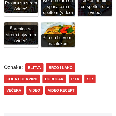
Brza projara sa
Mekani mafini
Projara sa sirom
spanaćem i
od spelte i sira
(video)
speltom (video)
(video)
Šarenica sa
sirom i ajvarom
Pita sa blitvom i
(video)
prazilukom
Oznake:
BLITVA
BRZO I LAKO
COCA COLA 2020
DORUČAK
PITA
SIR
VEČERA
VIDEO
VIDEO RECEPT