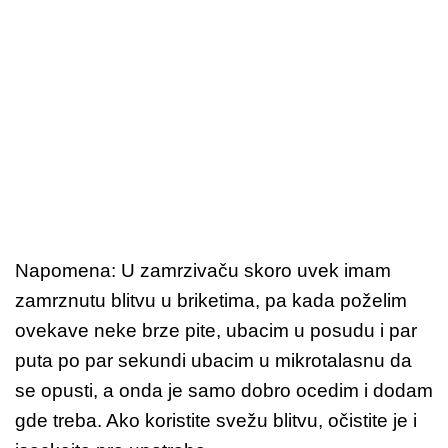
Napomena: U zamrzivaču skoro uvek imam
zamrznutu blitvu u briketima, pa kada poželim
ovekave neke brze pite, ubacim u posudu i par
puta po par sekundi ubacim u mikrotalasnu da
se opusti, a onda je samo dobro ocedim i dodam
gde treba. Ako koristite svežu blitvu, očistite je i