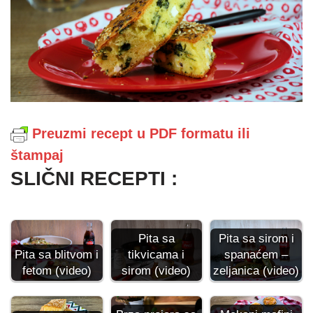
Preuzmi recept u PDF formatu ili
štampaj
SLIČNI RECEPTI :
Pita sa
Pita sa sirom i
tikvicama i
spanaćem –
Pita sa blitvom i
sirom (video)
zeljanica (video)
fetom (video)