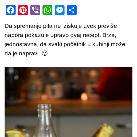
F
Pi
Vi
W
M
S
a
nt
b
h
e
h
Da spremanje pita ne iziskuje uvek previše
c
er
er
at
ss
ar
napora pokazuje upravo ovaj recept. Brza,
e
e
s
e
e
jednostavna, da svaki početnik u kuhinji može
b
st
A
n
da je napravi. 🙂
o
p
g
o
p
er
k