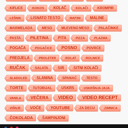
KIFLICE
KOLAČ
KROMPIR
KOKOS
KOLAČI
LISNATO TESTO
MALINE
LEŠNIK
MAFINI
MARMELADA
MESO
MLEVENO MESO
PALAČINKE
PILETINA
PITA
PASTA
PIZZA
PLAZMA
POSNO
POGAČA
POVRĆE
POGAČICE
PREDJELA
PROLETER
ROLAT
ROLNICE
RUČAK
SIR
SITNI KOLAČI
SALATA
SLANINA
SPANAĆ
TESTO
SLADOLED
TORTE
USKRS
TUTORIJAL
USKRŠNJA JAJA
VIDEO
VIDEO RECEPT
VEČERA
VANILA
YOUTUBE
VOĆE
ZA DECU
VIŠNJE
ZIMNICA
ČOKOLADA
ŠAMPINJONI