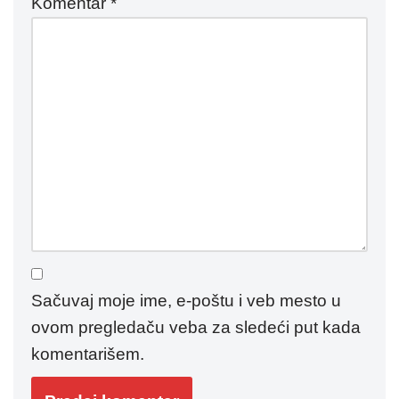
Komentar
*
Sačuvaj moje ime, e-poštu i veb mesto u
ovom pregledaču veba za sledeći put kada
komentarišem.