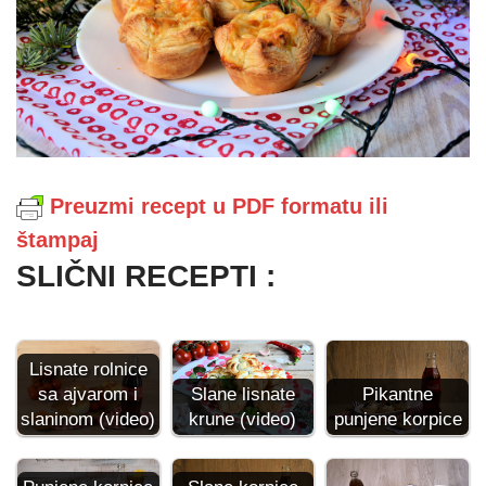
Preuzmi recept u PDF formatu ili
štampaj
SLIČNI RECEPTI :
Lisnate rolnice
sa ajvarom i
Slane lisnate
Pikantne
slaninom (video)
krune (video)
punjene korpice