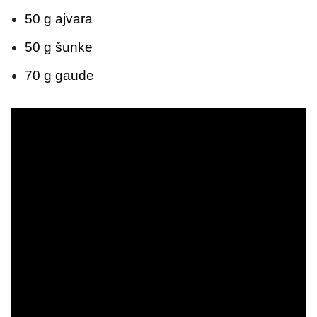
50 g ajvara
50 g šunke
70 g gaude