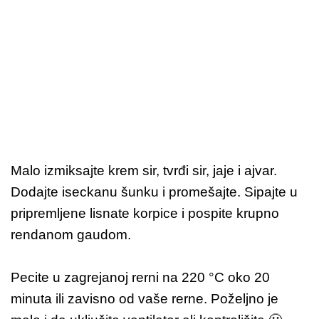
Malo izmiksajte krem sir, tvrđi sir, jaje i ajvar.
Dodajte iseckanu šunku i promešajte. Sipajte u
pripremljene lisnate korpice i pospite krupno
rendanom gaudom.
Pecite u zagrejanoj rerni na 220 °C oko 20
minuta ili zavisno od vaše rerne. Poželjno je