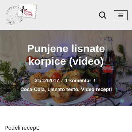
Skoči
na
sadržaj
Punjene lisnate
korpice (video)
31/12/2017
1 komentar
Coca-Cola
,
Lisnato testo
,
Video recepti
Podeli recept: