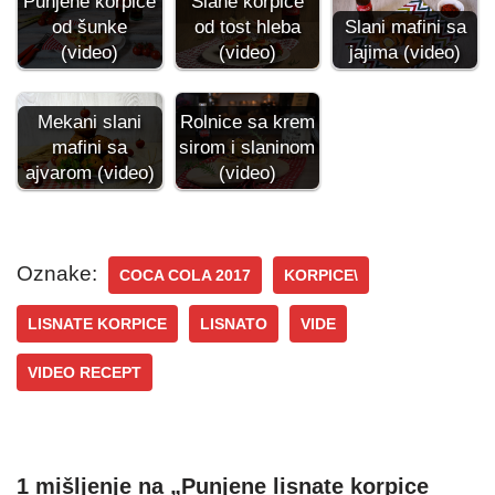
Punjene korpice
Slane korpice
od šunke
od tost hleba
Slani mafini sa
(video)
(video)
jajima (video)
Mekani slani
Rolnice sa krem
mafini sa
sirom i slaninom
ajvarom (video)
(video)
Oznake:
COCA COLA 2017
KORPICE\
LISNATE KORPICE
LISNATO
VIDE
VIDEO RECEPT
1 mišljenje na „Punjene lisnate korpice