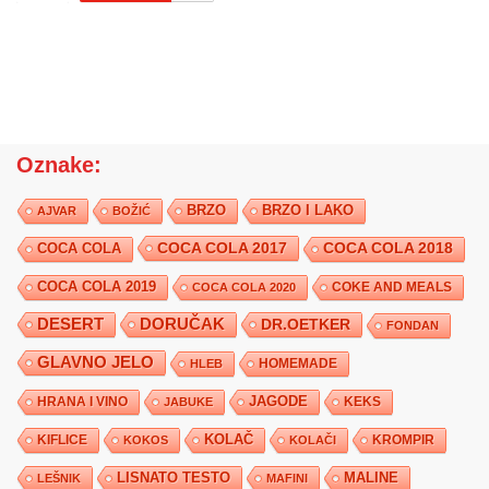
Oznake:
BRZO
BRZO I LAKO
AJVAR
BOŽIĆ
COCA COLA 2017
COCA COLA
COCA COLA 2018
COCA COLA 2019
COKE AND MEALS
COCA COLA 2020
DESERT
DORUČAK
DR.OETKER
FONDAN
GLAVNO JELO
HLEB
HOMEMADE
JAGODE
HRANA I VINO
KEKS
JABUKE
KIFLICE
KOLAČ
KROMPIR
KOKOS
KOLAČI
LISNATO TESTO
MALINE
LEŠNIK
MAFINI