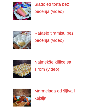
Sladoled torta bez
pečenja (video)
Rafaelo tiramisu bez
pečenja (video)
Najmekše kiflice sa
sirom (video)
Marmelada od šljiva i
kajsija