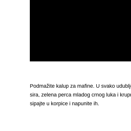
Podmažite kalup za mafine. U svako udublje
sira, zelena perca mladog crnog luka i krupn
sipajte u korpice i napunite ih.