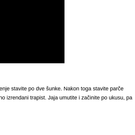
nje stavite po dve šunke. Nakon toga stavite parče
o izrendani trapist. Jaja umutite i začinite po ukusu, pa