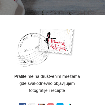
Pratite me na društvenim mrežama
gde svakodnevno objavljujem
fotografije i recepte