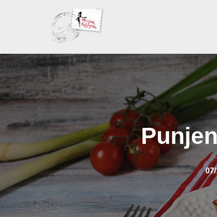
Skoči
na
sadržaj
Punjen
07/