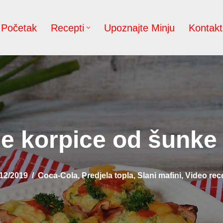
Početak
Recepti
Upoznajte Minju
Kontakt
e korpice od šunke 
12/2019
Coca-Cola
,
Predjela topla
,
Slani mafini
,
Video rec