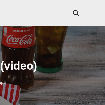
(video)
epti