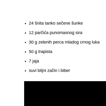
24 šnita tanko sečene šunke
12 parčića punomasnog sira
30 g zelenih perca mladog crnog luka
50 g trapista
7 jaja
suvi biljni začin i biber