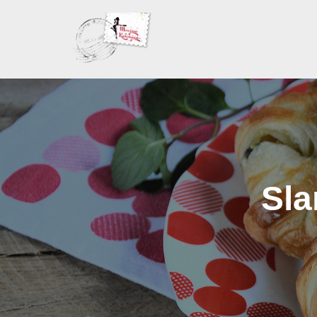
Skoči
na
sadržaj
Sla