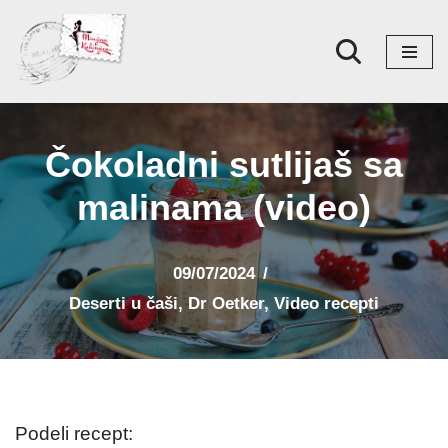
Skoči
na
sadržaj
Čokoladni sutlijaš sa
malinama (video)
09/07/2024
Deserti u čaši
,
Dr Oetker
,
Video recepti
Podeli recept: