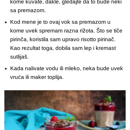
kome kuvate, dakle, gledajte da to bude neki
sa premazom.
Kod mene je to ovaj vok sa premazom u
kome uvek spremam razna rižota. Što se tiče
pirinča, koristila sam upravo risotto pirinač.
Kao rezultat toga, dobila sam lep i kremast
sutlijaš.
Kada nalivate vodu ili mleko, neka bude uvek
vruća ili maker toplija.