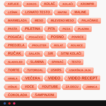
KIFLICE
KOLAČ
KROMPIR
KOKOS
KOLAČI
LISNATO TESTO
MALINE
LEŠNIK
MAFINI
MARMELADA
MESO
MLEVENO MESO
PALAČINKE
PILETINA
PITA
PASTA
PIZZA
PLAZMA
POSNO
POGAČA
POVRĆE
POGAČICE
PREDJELA
PROLETER
ROLAT
ROLNICE
RUČAK
SIR
SITNI KOLAČI
SALATA
SLANINA
SPANAĆ
TESTO
SLADOLED
TORTE
USKRS
TUTORIJAL
USKRŠNJA JAJA
VIDEO
VIDEO RECEPT
VEČERA
VANILA
YOUTUBE
VOĆE
ZA DECU
VIŠNJE
ZIMNICA
ČOKOLADA
ŠAMPINJONI