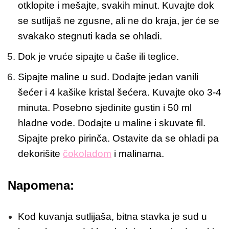
otklopite i mešajte, svakih minut. Kuvajte dok
se sutlijaš ne zgusne, ali ne do kraja, jer će se
svakako stegnuti kada se ohladi.
Dok je vruće sipajte u čaše ili teglice.
Sipajte maline u sud. Dodajte jedan vanili
šećer i 4 kašike kristal šećera. Kuvajte oko 3-4
minuta. Posebno sjedinite gustin i 50 ml
hladne vode. Dodajte u maline i skuvate fil.
Sipajte preko pirinča. Ostavite da se ohladi pa
dekorišite
čokoladom
i malinama.
Napomena:
Kod kuvanja sutlijaša, bitna stavka je sud u