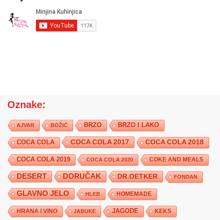
Oznake:
BRZO
BRZO I LAKO
AJVAR
BOŽIĆ
COCA COLA 2017
COCA COLA
COCA COLA 2018
COCA COLA 2019
COKE AND MEALS
COCA COLA 2020
DESERT
DORUČAK
DR.OETKER
FONDAN
GLAVNO JELO
HLEB
HOMEMADE
JAGODE
HRANA I VINO
KEKS
JABUKE