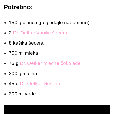
Potrebno:
150 g pirinča (pogledajte napomenu)
2
Dr. Oetker Vanilin šećera
8 kašika šećera
750 ml mleka
75 g
Dr. Oetker mlečne čokolade
300 g malina
45 g
Dr. Oetker Gustina
300 ml vode