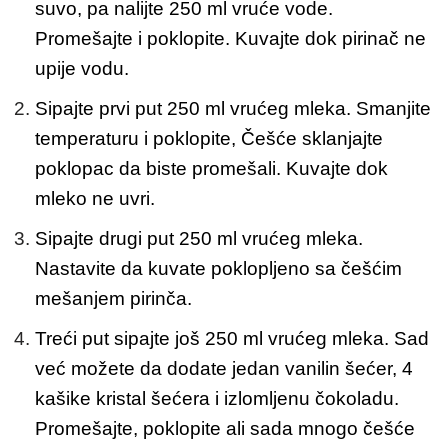
suvo, pa nalijte 250 ml vruće vode.
Promešajte i poklopite. Kuvajte dok pirinač ne
upije vodu.
Sipajte prvi put 250 ml vrućeg mleka. Smanjite
temperaturu i poklopite, Češće sklanjajte
poklopac da biste promešali. Kuvajte dok
mleko ne uvri.
Sipajte drugi put 250 ml vrućeg mleka.
Nastavite da kuvate poklopljeno sa češćim
mešanjem pirinča.
Treći put sipajte još 250 ml vrućeg mleka. Sad
već možete da dodate jedan vanilin šećer, 4
kašike kristal šećera i izlomljenu čokoladu.
Promešajte, poklopite ali sada mnogo češće