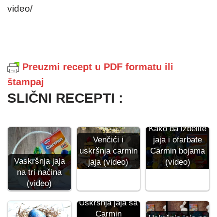
video/
Preuzmi recept u PDF formatu ili
štampaj
SLIČNI RECEPTI :
Kako da izbelite
Venčići i
jaja i ofarbate
uskršnja carmin
Carmin bojama
Vaskršnja jaja
jaja (video)
(video)
na tri načina
(video)
Uskršnja jaja sa
Carmin