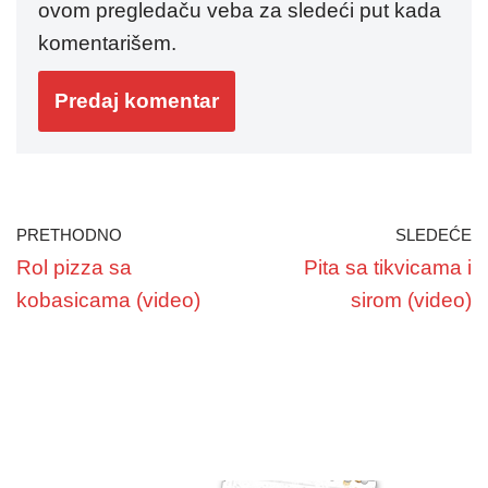
ovom pregledaču veba za sledeći put kada
komentarišem.
PRETHODNO
SLEDEĆE
Rol pizza sa
Pita sa tikvicama i
kobasicama (video)
sirom (video)