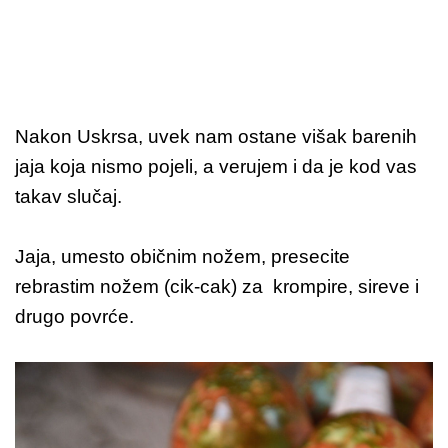
Nakon Uskrsa, uvek nam ostane višak barenih
jaja koja nismo pojeli, a verujem i da je kod vas
takav slučaj.
Jaja, umesto običnim nožem, presecite
rebrastim nožem (cik-cak) za krompire, sireve i
drugo povrće.