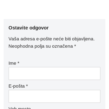
Ostavite odgovor
Vaša adresa e-pošte neće biti objavljena.
Neophodna polja su označena
*
Ime
*
E-pošta
*
Veb mesto