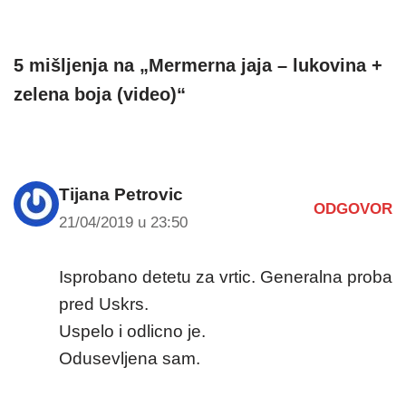
5 mišljenja na „Mermerna jaja – lukovina +
zelena boja (video)“
Tijana Petrovic
ODGOVOR
21/04/2019 u 23:50
Isprobano detetu za vrtic. Generalna proba
pred Uskrs.
Uspelo i odlicno je.
Odusevljena sam.