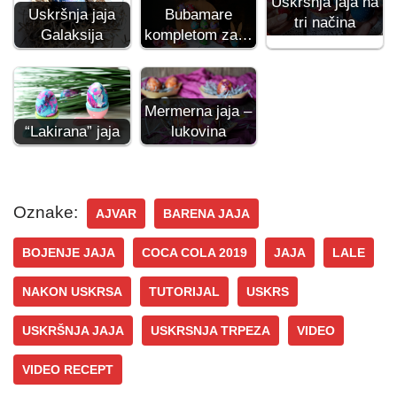
Uskršnja jaja na
Bubamare
Uskršnja jaja
tri načina
kompletom za…
Galaksija
Mermerna jaja –
lukovina
“Lakirana” jaja
Oznake:
AJVAR
BARENA JAJA
BOJENJE JAJA
COCA COLA 2019
JAJA
LALE
NAKON USKRSA
TUTORIJAL
USKRS
USKRŠNJA JAJA
USKRSNJA TRPEZA
VIDEO
VIDEO RECEPT