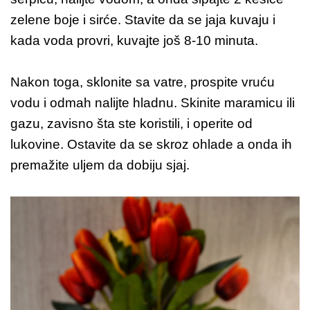
zelene boje i sirće. Stavite da se jaja kuvaju i
kada voda provri, kuvajte još 8-10 minuta.
Nakon toga, sklonite sa vatre, prospite vruću
vodu i odmah nalijte hladnu. Skinite maramicu ili
gazu, zavisno šta ste koristili, i operite od
lukovine. Ostavite da se skroz ohlade a onda ih
premažite uljem da dobiju sjaj.