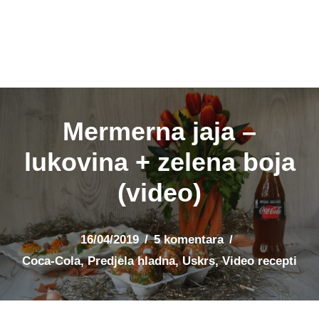
Mermerna jaja –
lukovina + zelena boja
(video)
16/04/2019
5 komentara
Coca-Cola
,
Predjela hladna
,
Uskrs
,
Video recepti