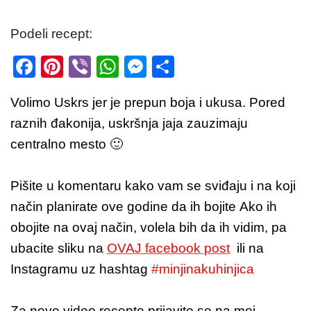
Podeli recept:
F
Pi
Vi
W
M
S
a
nt
b
h
e
h
Volimo Uskrs jer je prepun boja i ukusa. Pored
c
er
er
at
ss
ar
raznih đakonija, uskršnja jaja zauzimaju
e
e
s
e
e
centralno mesto 🙂
b
st
A
n
o
p
g
Pišite u komentaru kako vam se sviđaju i na koji
o
p
er
način planirate ove godine da ih bojite
Ako ih
k
obojite na ovaj način, volela bih da ih vidim, pa
ubacite sliku na
OVAJ facebook post
ili na
Instagramu uz hashtag
#minjinakuhinjica
Za nove video recepte prijavite se na moj