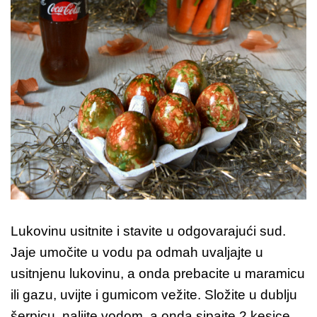
Lukovinu usitnite i stavite u odgovarajući sud.
Jaje umočite u vodu pa odmah uvaljajte u
usitnjenu lukovinu, a onda prebacite u maramicu
ili gazu, uvijte i gumicom vežite. Složite u dublju
šerpicu, nalijte vodom, a onda sipajte 2 kesice