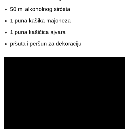
50 ml alkoholnog sirćeta
1 puna kašika majoneza
1 puna kašičica ajvara
pršuta i peršun za dekoraciju