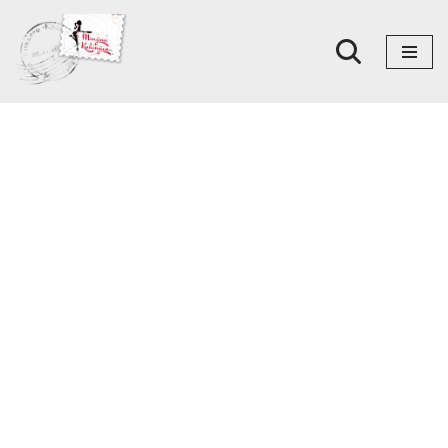
Skoči
na
sadržaj