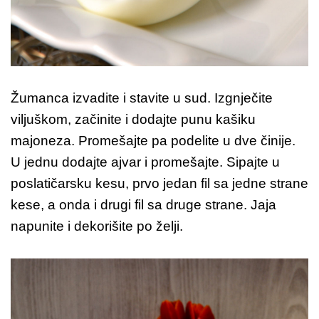
Žumanca izvadite i stavite u sud. Izgnječite
viljuškom, začinite i dodajte punu kašiku
majoneza. Promešajte pa podelite u dve činije.
U jednu dodajte ajvar i promešajte. Sipajte u
poslatičarsku kesu, prvo jedan fil sa jedne strane
kese, a onda i drugi fil sa druge strane. Jaja
napunite i dekorišite po želji.