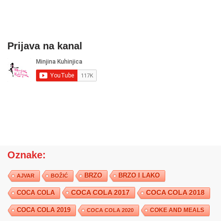
Prijava na kanal
Oznake:
BRZO
BRZO I LAKO
AJVAR
BOŽIĆ
COCA COLA 2017
COCA COLA
COCA COLA 2018
COCA COLA 2019
COKE AND MEALS
COCA COLA 2020