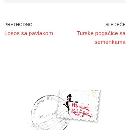
PRETHODNO
SLEDEĆE
Losos sa pavlakom
Turske pogačice sa
semenkama