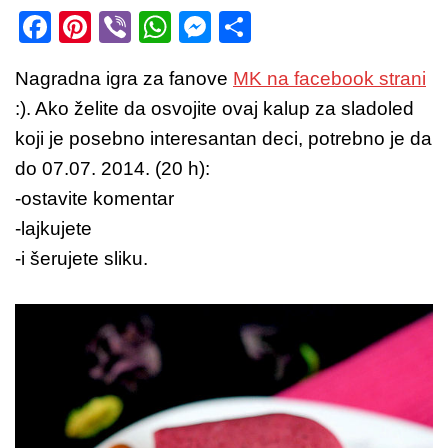
F
Pi
Vi
W
M
S
a
nt
b
h
e
h
Nagradna igra za fanove
MK na facebook strani
c
er
er
at
ss
ar
:). Ako želite da osvojite ovaj kalup za sladoled
e
e
s
e
e
koji je posebno interesantan deci, potrebno je da
b
st
A
n
do 07.07. 2014. (20 h):
o
p
g
-ostavite komentar
o
p
er
-lajkujete
k
-i šerujete sliku.