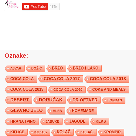
Oznake:
BRZO
BRZO I LAKO
AJVAR
BOŽIĆ
COCA COLA 2017
COCA COLA
COCA COLA 2018
COCA COLA 2019
COKE AND MEALS
COCA COLA 2020
DESERT
DORUČAK
DR.OETKER
FONDAN
GLAVNO JELO
HLEB
HOMEMADE
JAGODE
HRANA I VINO
KEKS
JABUKE
KIFLICE
KOLAČ
KROMPIR
KOKOS
KOLAČI