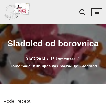
Skoči
na
sadržaj
Sladoled od borovnica
01/07/2014
15 komentara
Homemade
,
Kuhinjica vas nagrađuje
,
Sladoled
Podeli recept: