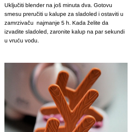
Uključiti blender na još minuta dva. Gotovu
smesu preručiti u kalupe za sladoled i ostaviti u
zamrzivaču najmanje 5 h. Kada želite da
izvadite sladoled, zaronite kalup na par sekundi
u vruću vodu.