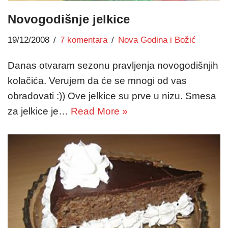
Novogodišnje jelkice
19/12/2008
7 komentara
Nova Godina i Božić
Danas otvaram sezonu pravljenja novogodišnjih
kolačića. Verujem da će se mnogi od vas
obradovati :)) Ove jelkice su prve u nizu. Smesa
za jelkice je…
Read More »