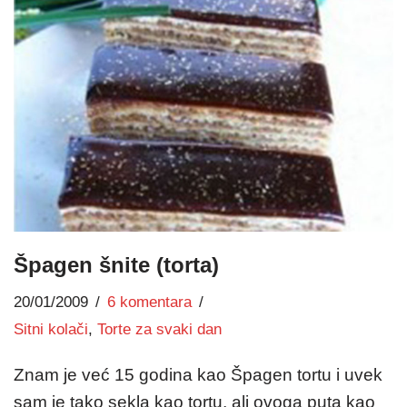
Špagen šnite (torta)
20/01/2009
6 komentara
Sitni kolači
,
Torte za svaki dan
Znam je već 15 godina kao Špagen tortu i uvek
sam je tako sekla kao tortu, ali ovoga puta kao