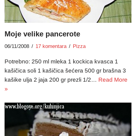
Moje velike pancerote
06/11/2008
17 komentara
Pizza
Potrebno: 250 ml mleka 1 kockica kvasca 1
kašičica soli 1 kašičica šećera 500 gr brašna 3
kašike ulja 2 jaja 200 gr prezli 1/2…
Read More
»