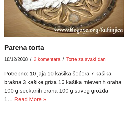
Parena torta
18/12/2008
2 komentara
Torte za svaki dan
Potrebno: 10 jaja 10 kašika šećera 7 kašika
brašna 3 kašike griza 16 kašika mlevenih oraha
100 g seckanih oraha 100 g suvog grožđa
1…
Read More »