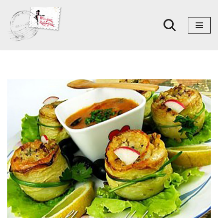
Skoči
na
sadržaj