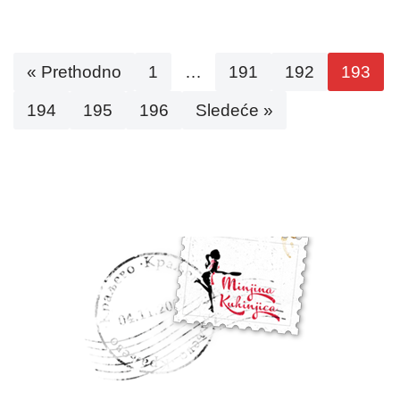
« Prethodno
1
…
191
192
193
194
195
196
Sledeće »