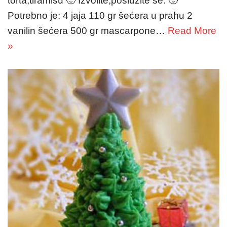
torta,tiramisu 🙂 Izvolite,poslužite se. 🙂
Potrebno je: 4 jaja 110 gr šećera u prahu 2
vanilin šećera 500 gr mascarpone…
Read More
»