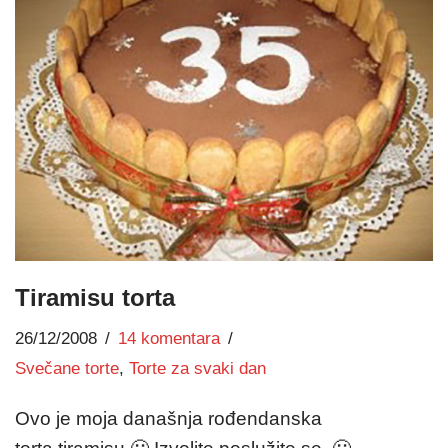
Tiramisu torta
26/12/2008
14 komentara
Svečane torte
,
Torte za svaki dan
Ovo je moja današnja rođendanska