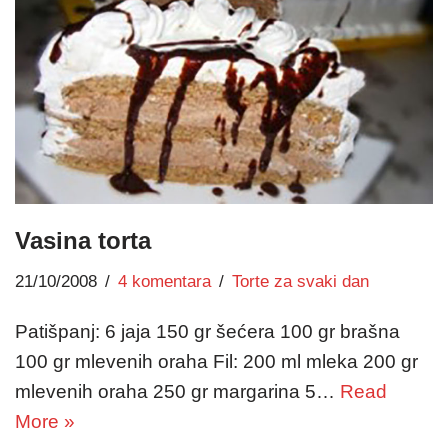
Vasina torta
21/10/2008
4 komentara
Torte za svaki dan
Patišpanj: 6 jaja 150 gr šećera 100 gr brašna
100 gr mlevenih oraha Fil: 200 ml mleka 200 gr
mlevenih oraha 250 gr margarina 5…
Read
More »