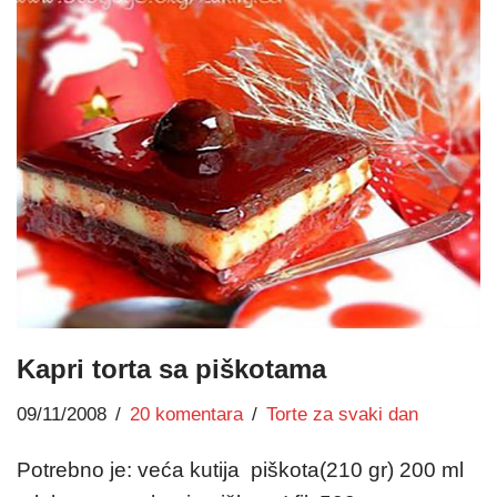
Kapri torta sa piškotama
09/11/2008
20 komentara
Torte za svaki dan
Potrebno je: veća kutija piškota(210 gr) 200 ml