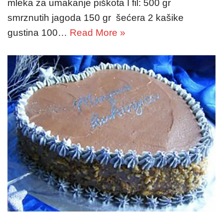
mleka za umakanje piškota I fil: 500 gr
smrznutih jagoda 150 gr šećera 2 kašike
gustina 100…
Read More »