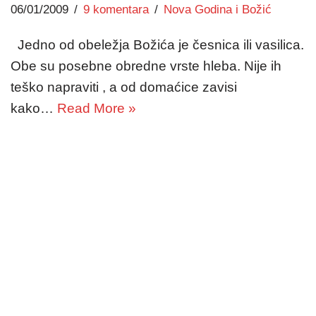
06/01/2009
9 komentara
Nova Godina i Božić
Jedno od obeležja Božića je česnica ili vasilica.
Obe su posebne obredne vrste hleba. Nije ih
teško napraviti , a od domaćice zavisi
kako…
Read More »