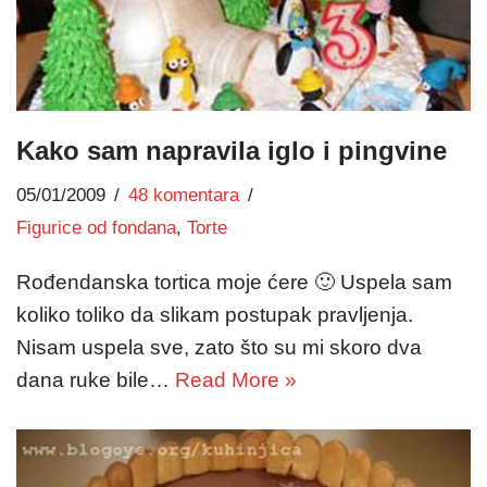
Kako sam napravila iglo i pingvine
05/01/2009
48 komentara
Figurice od fondana
,
Torte
Rođendanska tortica moje ćere 🙂 Uspela sam
koliko toliko da slikam postupak pravljenja.
Nisam uspela sve, zato što su mi skoro dva
dana ruke bile…
Read More »