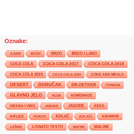
Oznake:
BRZO
BRZO I LAKO
AJVAR
BOŽIĆ
COCA COLA 2017
COCA COLA
COCA COLA 2018
COCA COLA 2019
COKE AND MEALS
COCA COLA 2020
DESERT
DORUČAK
DR.OETKER
FONDAN
GLAVNO JELO
HLEB
HOMEMADE
JAGODE
HRANA I VINO
KEKS
JABUKE
KIFLICE
KOLAČ
KROMPIR
KOKOS
KOLAČI
LISNATO TESTO
MALINE
LEŠNIK
MAFINI