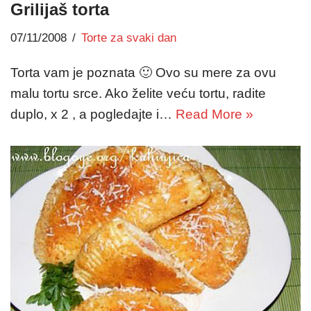
Grilijaš torta
07/11/2008
Torte za svaki dan
Torta vam je poznata 🙂 Ovo su mere za ovu
malu tortu srce. Ako želite veću tortu, radite
duplo, x 2 , a pogledajte i…
Read More »