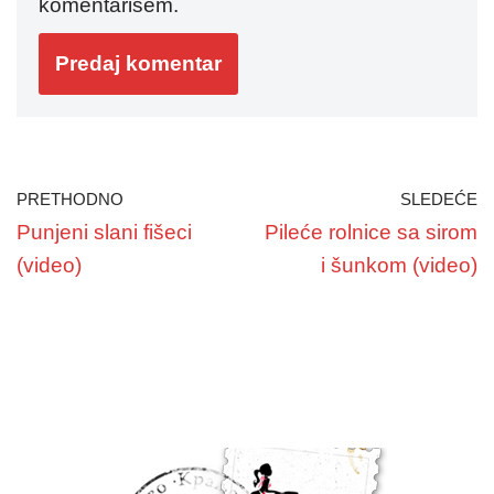
komentarišem.
PRETHODNO
SLEDEĆE
Punjeni slani fišeci
Pileće rolnice sa sirom
(video)
i šunkom (video)