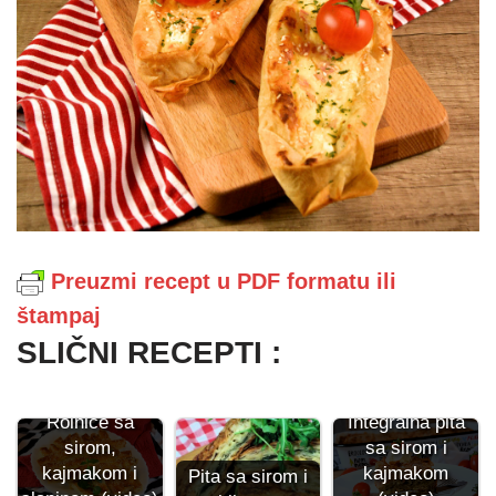
Preuzmi recept u PDF formatu ili
štampaj
SLIČNI RECEPTI :
Integralna pita
Rolnice sa
sa sirom i
sirom,
kajmakom
kajmakom i
Pita sa sirom i