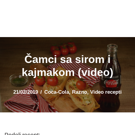
Čamci sa sirom i
kajmakom (video)
21/02/2019
Coca-Cola
,
Razno
,
Video recepti
Podeli recept: