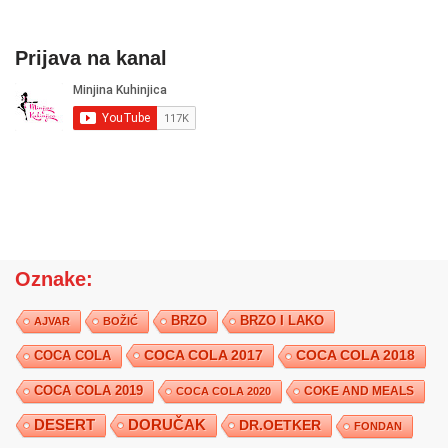
Prijava na kanal
Oznake:
BRZO
BRZO I LAKO
AJVAR
BOŽIĆ
COCA COLA 2017
COCA COLA
COCA COLA 2018
COCA COLA 2019
COKE AND MEALS
COCA COLA 2020
DESERT
DORUČAK
DR.OETKER
FONDAN