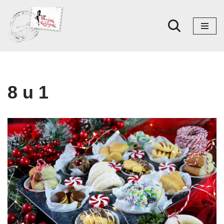
Skoči
na
sadržaj
8 u 1