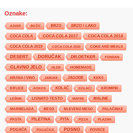
Oznake:
BRZO
BRZO I LAKO
AJVAR
BOŽIĆ
COCA COLA 2017
COCA COLA
COCA COLA 2018
COCA COLA 2019
COKE AND MEALS
COCA COLA 2020
DESERT
DORUČAK
DR.OETKER
FONDAN
GLAVNO JELO
HLEB
HOMEMADE
JAGODE
HRANA I VINO
KEKS
JABUKE
KIFLICE
KOLAČ
KROMPIR
KOKOS
KOLAČI
LISNATO TESTO
MALINE
LEŠNIK
MAFINI
MARMELADA
MESO
MLEVENO MESO
PALAČINKE
PILETINA
PITA
PASTA
PIZZA
PLAZMA
POSNO
POGAČA
POVRĆE
POGAČICE