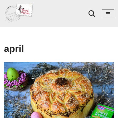
Skoči
na
sadržaj
april