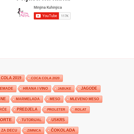
 COLA 2019
COCA COLA 2020
JAGODE
HRANA I VINO
EMADE
JABUKE
INE
MARMELADA
MESO
MLEVENO MESO
PREDJELA
RĆE
PROLETER
ROLAT
TORTE
USKRS
TUTORIJAL
ČOKOLADA
ZA DECU
ZIMNICA