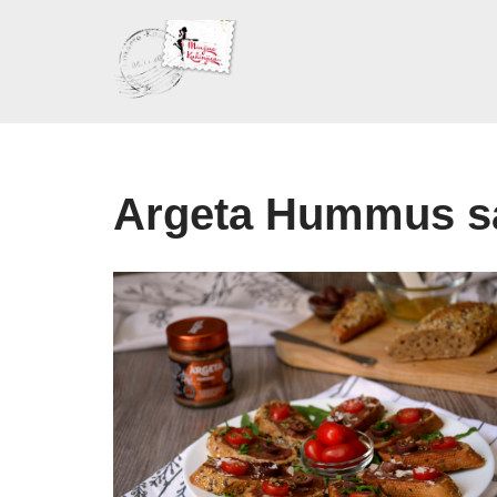
Skoči
na
sadržaj
Argeta Hummus s