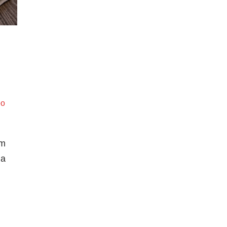
eo
om
 a