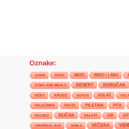
Oznake:
BRZO
BRZO I LAKO
AJVAR
BOŽIĆ
DESERT
DORUČAK
COKE AND MEALS
KEKS
KIFLICE
KOLAČ
KOKOS
KOLA
PILETINA
PITA
PALAČINKE
PASTA
RUČAK
SIR
SI
SALATA
ROLNICE
VID
VEČERA
USKRŠNJA JAJA
VANILA