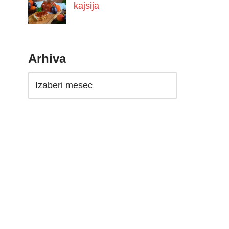
kajsija
Arhiva