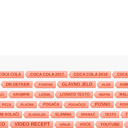
COCA COLA 2017
COCA COLA
COCA COLA 2018
COCA
DR.OETKER
GLAVNO JELO
FONDAN
HLEB
HOM
KROMPIR
LISNATO TESTO
MAL
ČI
LEŠNIK
MAFINI
POSNO
POGAČA
POV
PIZZA
PLAZMA
POGAČICE
TNI KOLAČI
SLANINA
SPANAĆ
TESTO
SLADOLED
EO
VIDEO RECEPT
YOUTUBE
VOĆE
VIŠNJE