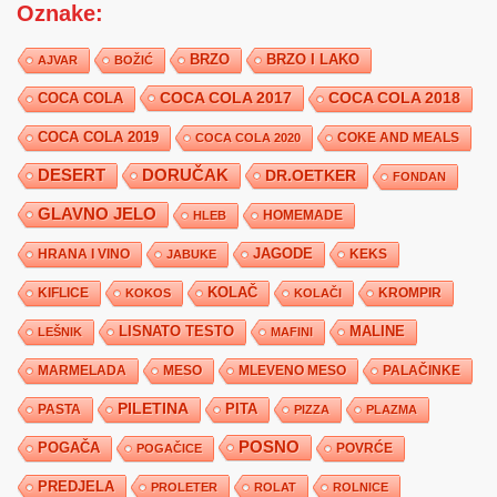
Oznake:
BRZO
BRZO I LAKO
AJVAR
BOŽIĆ
COCA COLA 2017
COCA COLA
COCA COLA 2018
COCA COLA 2019
COKE AND MEALS
COCA COLA 2020
DESERT
DORUČAK
DR.OETKER
FONDAN
GLAVNO JELO
HLEB
HOMEMADE
JAGODE
HRANA I VINO
KEKS
JABUKE
KIFLICE
KOLAČ
KROMPIR
KOKOS
KOLAČI
LISNATO TESTO
MALINE
LEŠNIK
MAFINI
MARMELADA
MESO
MLEVENO MESO
PALAČINKE
PILETINA
PITA
PASTA
PIZZA
PLAZMA
POSNO
POGAČA
POVRĆE
POGAČICE
PREDJELA
PROLETER
ROLAT
ROLNICE