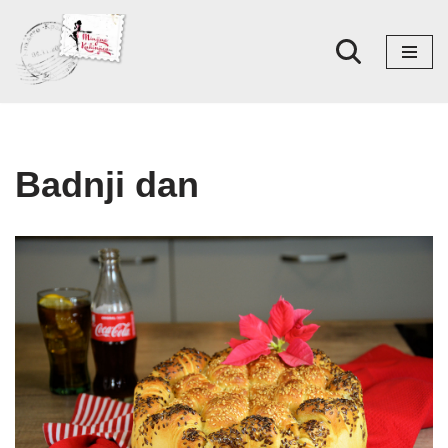
Skoči
na
sadržaj
Badnji dan