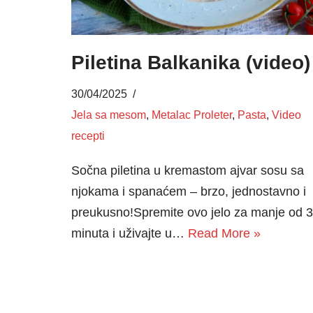
Piletina Balkanika (video)
30/04/2025
Jela sa mesom
,
Metalac Proleter
,
Pasta
,
Video
recepti
Sočna piletina u kremastom ajvar sosu sa
njokama i spanaćem – brzo, jednostavno i
preukusno!Spremite ovo jelo za manje od 
minuta i uživajte u…
Read More »