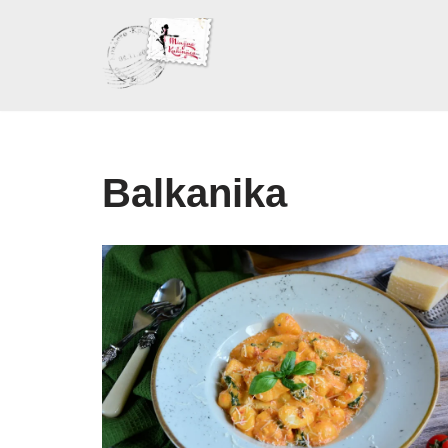
Skoči
na
sadržaj
Balkanika