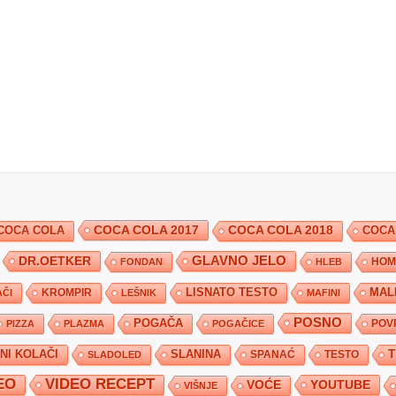
COCA COLA 2017
COCA COLA
COCA COLA 2018
COCA
DR.OETKER
GLAVNO JELO
FONDAN
HLEB
HOM
KROMPIR
LISNATO TESTO
MAL
ČI
LEŠNIK
MAFINI
POSNO
POGAČA
POV
PIZZA
PLAZMA
POGAČICE
TNI KOLAČI
SLANINA
SPANAĆ
TESTO
SLADOLED
EO
VIDEO RECEPT
YOUTUBE
VOĆE
VIŠNJE