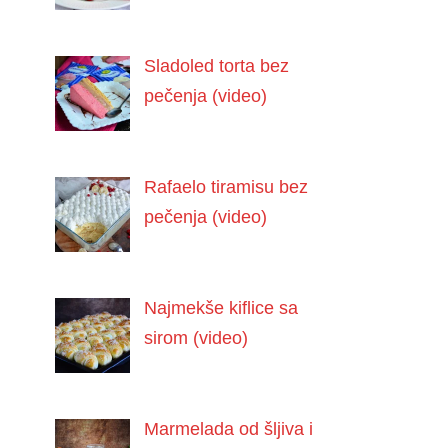
Sladoled torta bez
pečenja (video)
Rafaelo tiramisu bez
pečenja (video)
Najmekše kiflice sa
sirom (video)
Marmelada od šljiva i