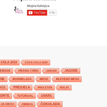
 COLA 2019
COCA COLA 2020
JAGODE
HRANA I VINO
EMADE
JABUKE
INE
MARMELADA
MESO
MLEVENO MESO
PREDJELA
RĆE
PROLETER
ROLAT
TORTE
USKRS
TUTORIJAL
ČOKOLADA
ZA DECU
ZIMNICA