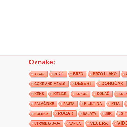
Oznake:
BRZO
BRZO I LAKO
AJVAR
BOŽIĆ
DESERT
DORUČAK
COKE AND MEALS
KEKS
KIFLICE
KOLAČ
KOKOS
KOLA
PILETINA
PITA
PALAČINKE
PASTA
RUČAK
SIR
SI
SALATA
ROLNICE
VID
VEČERA
USKRŠNJA JAJA
VANILA