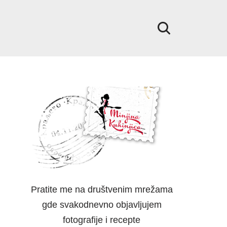
Pratite me na društvenim mrežama
gde svakodnevno objavljujem
fotografije i recepte