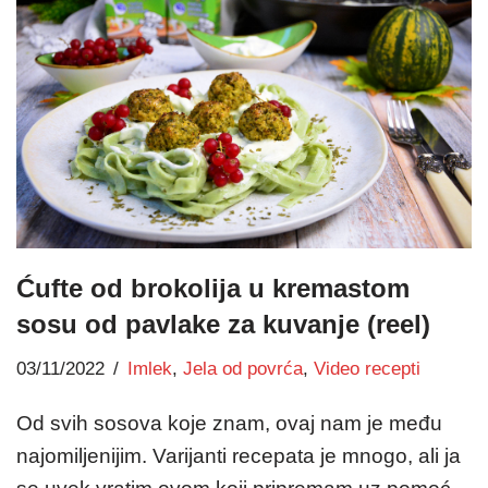
Ćufte od brokolija u kremastom
sosu od pavlake za kuvanje (reel)
03/11/2022
Imlek
,
Jela od povrća
,
Video recepti
Od svih sosova koje znam, ovaj nam je među
najomiljenijim. Varijanti recepata je mnogo, ali ja