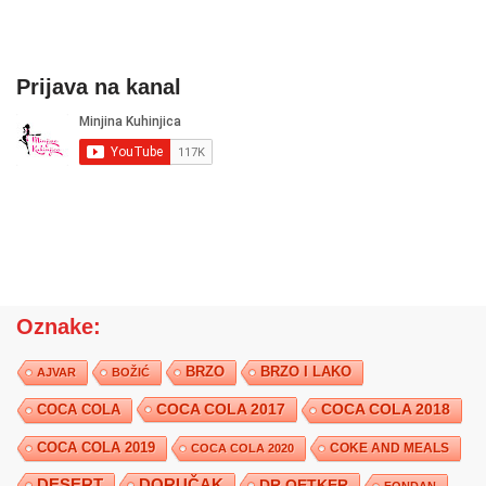
Prijava na kanal
Oznake:
BRZO
BRZO I LAKO
AJVAR
BOŽIĆ
COCA COLA 2017
COCA COLA
COCA COLA 2018
COCA COLA 2019
COKE AND MEALS
COCA COLA 2020
DESERT
DORUČAK
DR.OETKER
FONDAN