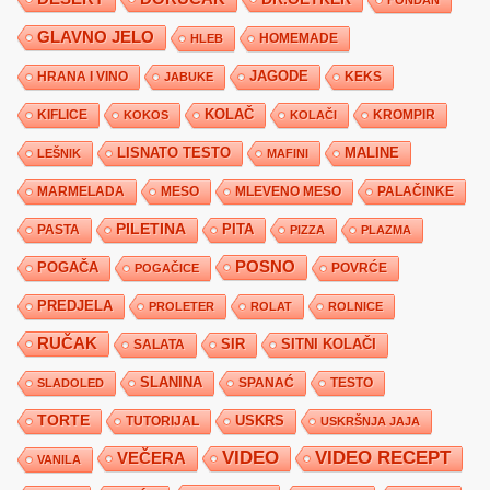
GLAVNO JELO
HLEB
HOMEMADE
JAGODE
HRANA I VINO
KEKS
JABUKE
KIFLICE
KOLAČ
KROMPIR
KOKOS
KOLAČI
LISNATO TESTO
MALINE
LEŠNIK
MAFINI
MARMELADA
MESO
MLEVENO MESO
PALAČINKE
PILETINA
PITA
PASTA
PIZZA
PLAZMA
POSNO
POGAČA
POVRĆE
POGAČICE
PREDJELA
PROLETER
ROLAT
ROLNICE
RUČAK
SIR
SITNI KOLAČI
SALATA
SLANINA
SPANAĆ
TESTO
SLADOLED
TORTE
USKRS
TUTORIJAL
USKRŠNJA JAJA
VIDEO
VIDEO RECEPT
VEČERA
VANILA