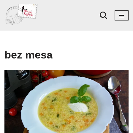
Skoči
na
sadržaj
bez mesa