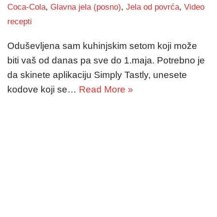
Coca-Cola
,
Glavna jela (posno)
,
Jela od povrća
,
Video
recepti
Oduševljena sam kuhinjskim setom koji može
biti vaš od danas pa sve do 1.maja. Potrebno je
da skinete aplikaciju Simply Tastly, unesete
kodove koji se…
Read More »