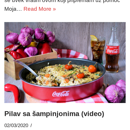
se uvek vratim ovom koji pripremam uz pomoć
Moja…
Read More »
Pilav sa šampinjonima (video)
02/03/2020