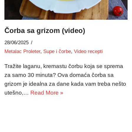
Čorba sa grizom (video)
28/06/2025
Metalac Proleter
,
Supe i čorbe
,
Video recepti
Tražite laganu, kremastu čorbu koja se sprema
za samo 30 minuta? Ova domaća čorba sa
grizom je idealna za dane kada vam treba nešto
utešno,…
Read More »