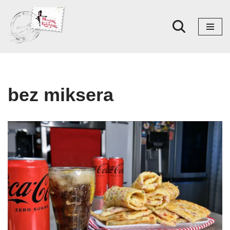
Skoči
na
sadržaj
bez miksera