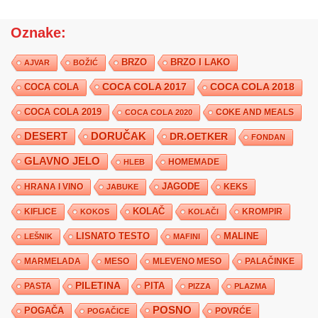
Oznake:
BRZO
BRZO I LAKO
AJVAR
BOŽIĆ
COCA COLA 2017
COCA COLA
COCA COLA 2018
COCA COLA 2019
COKE AND MEALS
COCA COLA 2020
DESERT
DORUČAK
DR.OETKER
FONDAN
GLAVNO JELO
HLEB
HOMEMADE
JAGODE
HRANA I VINO
KEKS
JABUKE
KIFLICE
KOLAČ
KROMPIR
KOKOS
KOLAČI
LISNATO TESTO
MALINE
LEŠNIK
MAFINI
MARMELADA
MESO
MLEVENO MESO
PALAČINKE
PILETINA
PITA
PASTA
PIZZA
PLAZMA
POSNO
POGAČA
POVRĆE
POGAČICE