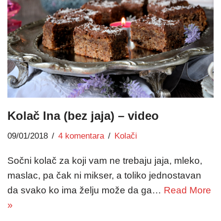
Kolač Ina (bez jaja) – video
09/01/2018
4 komentara
Kolači
Sočni kolač za koji vam ne trebaju jaja, mleko,
maslac, pa čak ni mikser, a toliko jednostavan
da svako ko ima želju može da ga…
Read More
»