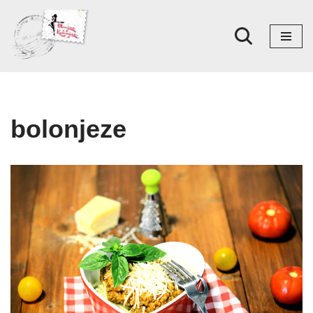
Skoči
na
sadržaj
bolonjeze