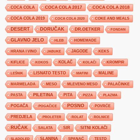
COCA COLA 2017
COCA COLA
COCA COLA 2018
COCA COLA 2019
COKE AND MEALS
COCA COLA 2020
DESERT
DORUČAK
DR.OETKER
FONDAN
GLAVNO JELO
HLEB
HOMEMADE
JAGODE
HRANA I VINO
KEKS
JABUKE
KIFLICE
KOLAČ
KROMPIR
KOKOS
KOLAČI
LISNATO TESTO
MALINE
LEŠNIK
MAFINI
MARMELADA
MESO
MLEVENO MESO
PALAČINKE
PILETINA
PITA
PASTA
PIZZA
PLAZMA
POSNO
POGAČA
POVRĆE
POGAČICE
PREDJELA
PROLETER
ROLAT
ROLNICE
RUČAK
SIR
SITNI KOLAČI
SALATA
SLANINA
SPANAĆ
TESTO
SLADOLED