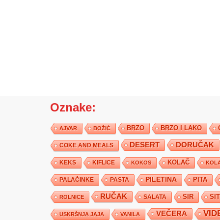
Oznake:
BRZO
BRZO I LAKO
AJVAR
BOŽIĆ
DESERT
DORUČAK
COKE AND MEALS
KEKS
KIFLICE
KOLAČ
KOKOS
KOLA
PILETINA
PITA
PALAČINKE
PASTA
RUČAK
SIR
SI
SALATA
ROLNICE
VID
VEČERA
USKRŠNJA JAJA
VANILA