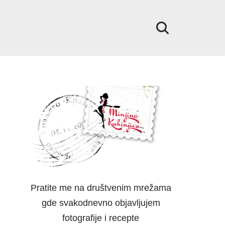
Pratite me na društvenim mrežama
gde svakodnevno objavljujem
fotografije i recepte