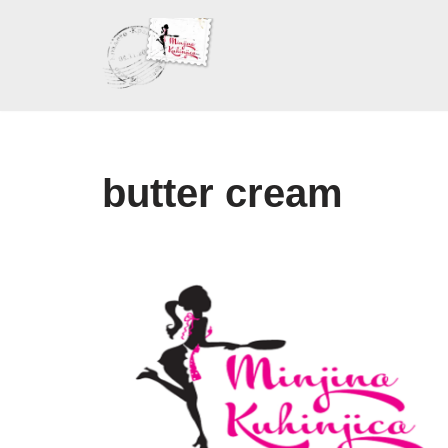
Skoči
na
sadržaj
butter cream