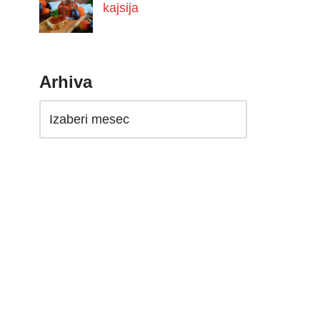
kajsija
Arhiva