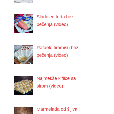
Sladoled torta bez
pečenja (video)
Rafaelo tiramisu bez
pečenja (video)
Najmekše kiflice sa
sirom (video)
Marmelada od šljiva i