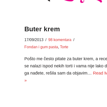
Buter krem
17/09/2013
98 komentara
Fondan i gum pasta
,
Torte
Pošto me često pitate za buter krem, a rec
se nalazi ispod nekih torti i vama nije lako 
ga nađete, rešila sam da objavim…
Read 
»