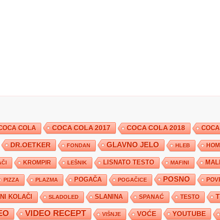
COCA COLA 2017
COCA COLA
COCA COLA 2018
COCA
DR.OETKER
GLAVNO JELO
FONDAN
HLEB
HOM
KROMPIR
LISNATO TESTO
MAL
ČI
LEŠNIK
MAFINI
POSNO
POGAČA
POV
PIZZA
PLAZMA
POGAČICE
TNI KOLAČI
SLANINA
SPANAĆ
TESTO
SLADOLED
EO
VIDEO RECEPT
YOUTUBE
VOĆE
VIŠNJE