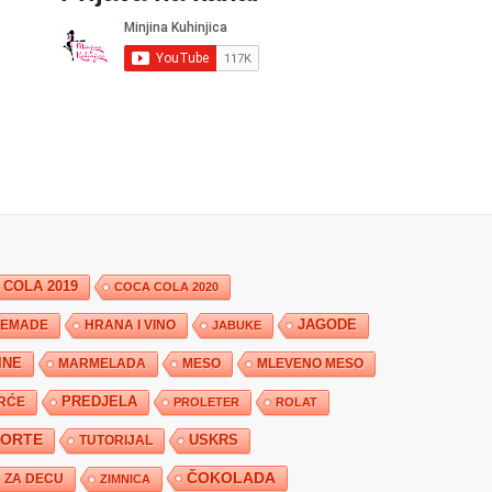
 COLA 2019
COCA COLA 2020
JAGODE
HRANA I VINO
EMADE
JABUKE
INE
MARMELADA
MESO
MLEVENO MESO
PREDJELA
RĆE
PROLETER
ROLAT
TORTE
USKRS
TUTORIJAL
ČOKOLADA
ZA DECU
ZIMNICA