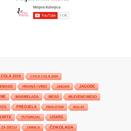
 COLA 2019
COCA COLA 2020
JAGODE
HRANA I VINO
EMADE
JABUKE
INE
MARMELADA
MESO
MLEVENO MESO
PREDJELA
RĆE
PROLETER
ROLAT
TORTE
USKRS
TUTORIJAL
ČOKOLADA
ZA DECU
ZIMNICA