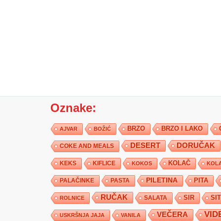
Oznake:
BRZO
BRZO I LAKO
AJVAR
BOŽIĆ
DESERT
DORUČAK
COKE AND MEALS
KEKS
KIFLICE
KOLAČ
KOKOS
KOLA
PILETINA
PITA
PALAČINKE
PASTA
RUČAK
SIR
SI
SALATA
ROLNICE
VID
VEČERA
USKRŠNJA JAJA
VANILA