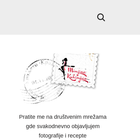
Pratite me na društvenim mrežama
gde svakodnevno objavljujem
fotografije i recepte