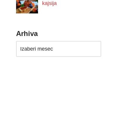
kajsija
Arhiva