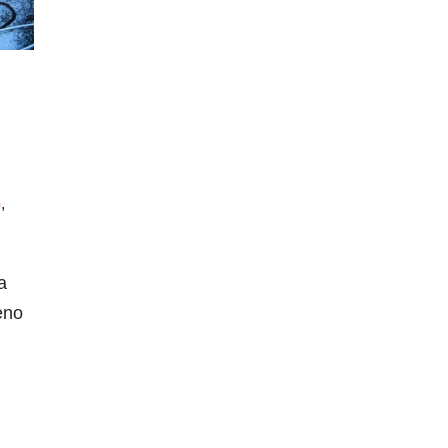
o
,
a
eno