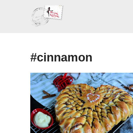
Skoči
na
sadržaj
#cinnamon