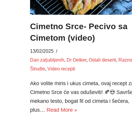
Cimetno Srce- Pecivo sa
Cimetom (video)
13/02/2025
Dan zaljubljenih
,
Dr Oetker
,
Ostali deserti
,
Razn
Štrudle
,
Video recepti
Ako volite miris i ukus cimeta, ovaj recept z
Cimetno Srce će vas oduševiti! 🍂😍 Savrš
mekano testo, bogat fil od cimeta i šećera,
plus…
Read More »