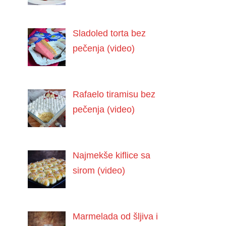
Sladoled torta bez
pečenja (video)
Rafaelo tiramisu bez
pečenja (video)
Najmekše kiflice sa
sirom (video)
Marmelada od šljiva i