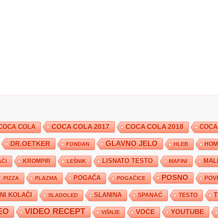
COCA COLA 2017
COCA COLA
COCA COLA 2018
COCA
DR.OETKER
GLAVNO JELO
FONDAN
HLEB
HOM
KROMPIR
LISNATO TESTO
MAL
ČI
LEŠNIK
MAFINI
POSNO
POGAČA
POV
PIZZA
PLAZMA
POGAČICE
TNI KOLAČI
SLANINA
SPANAĆ
TESTO
SLADOLED
EO
VIDEO RECEPT
YOUTUBE
VOĆE
VIŠNJE