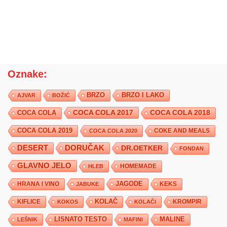
Oznake:
BRZO
BRZO I LAKO
AJVAR
BOŽIĆ
COCA COLA 2017
COCA COLA
COCA COLA 2018
COCA COLA 2019
COKE AND MEALS
COCA COLA 2020
DESERT
DORUČAK
DR.OETKER
FONDAN
GLAVNO JELO
HLEB
HOMEMADE
JAGODE
HRANA I VINO
KEKS
JABUKE
KIFLICE
KOLAČ
KROMPIR
KOKOS
KOLAČI
LISNATO TESTO
MALINE
LEŠNIK
MAFINI