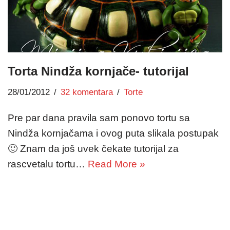
Torta Nindža kornjače- tutorijal
28/01/2012
32 komentara
Torte
Pre par dana pravila sam ponovo tortu sa
Nindža kornjačama i ovog puta slikala postupak
🙂 Znam da još uvek čekate tutorijal za
rascvetalu tortu…
Read More »