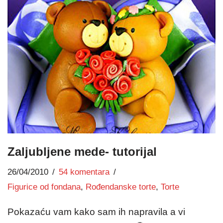
Zaljubljene mede- tutorijal
26/04/2010
54 komentara
Figurice od fondana
,
Rođendanske torte
,
Torte
Pokazaću vam kako sam ih napravila a vi