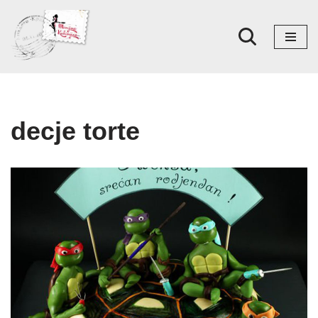
Skoči
na
sadržaj
decje torte