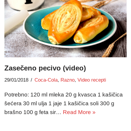
Zasečeno pecivo (video)
29/01/2018
Coca-Cola
,
Razno
,
Video recepti
Potrebno: 120 ml mleka 20 g kvasca 1 kašičica
šećera 30 ml ulja 1 jaje 1 kašičica soli 300 g
brašno 100 g feta sir…
Read More »