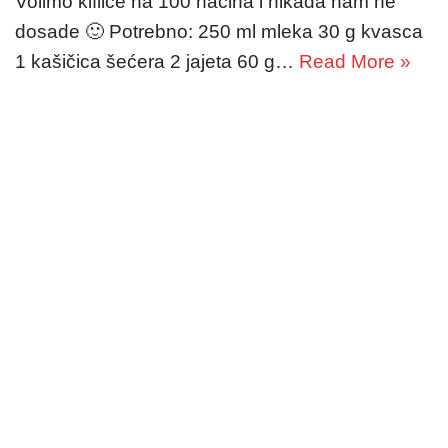
Volimo kiflice na 100 načina i nikada nam ne
dosade 🙂 Potrebno: 250 ml mleka 30 g kvasca
1 kašičica šećera 2 jajeta 60 g…
Read More »