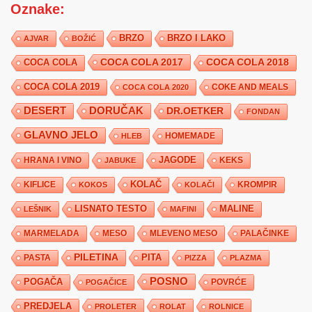
Oznake:
BRZO
BRZO I LAKO
AJVAR
BOŽIĆ
COCA COLA 2017
COCA COLA
COCA COLA 2018
COCA COLA 2019
COKE AND MEALS
COCA COLA 2020
DESERT
DORUČAK
DR.OETKER
FONDAN
GLAVNO JELO
HLEB
HOMEMADE
JAGODE
HRANA I VINO
KEKS
JABUKE
KIFLICE
KOLAČ
KROMPIR
KOKOS
KOLAČI
LISNATO TESTO
MALINE
LEŠNIK
MAFINI
MARMELADA
MESO
MLEVENO MESO
PALAČINKE
PILETINA
PITA
PASTA
PIZZA
PLAZMA
POSNO
POGAČA
POVRĆE
POGAČICE
PREDJELA
PROLETER
ROLAT
ROLNICE