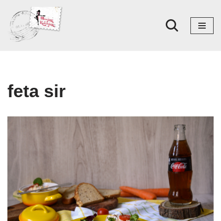
Skoči
na
sadržaj
feta sir