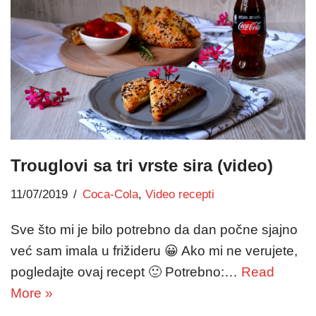
Trouglovi sa tri vrste sira (video)
11/07/2019
Coca-Cola
,
Video recepti
Sve što mi je bilo potrebno da dan počne sjajno
već sam imala u frižideru 😀 Ako mi ne verujete,
pogledajte ovaj recept 🙂 Potrebno:…
Read
More »