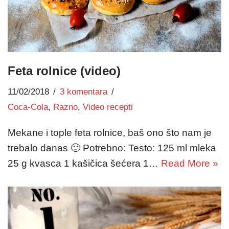
Feta rolnice (video)
11/02/2018
3 komentara
Coca-Cola
,
Razno
,
Video recepti
Mekane i tople feta rolnice, baš ono što nam je
trebalo danas 🙂 Potrebno: Testo: 125 ml mleka
25 g kvasca 1 kašičica šećera 1…
Read More »