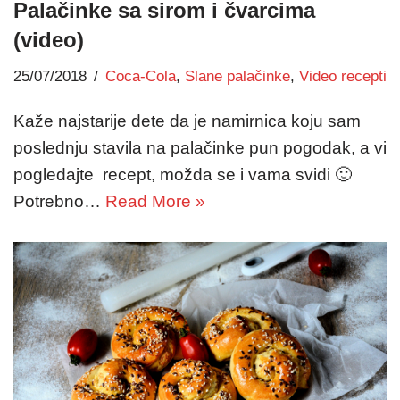
Palačinke sa sirom i čvarcima
(video)
25/07/2018
Coca-Cola
,
Slane palačinke
,
Video recepti
Kaže najstarije dete da je namirnica koju sam
poslednju stavila na palačinke pun pogodak, a vi
pogledajte recept, možda se i vama svidi 🙂
Potrebno…
Read More »