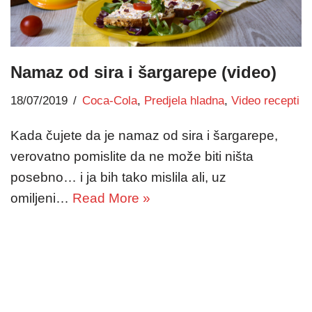
Namaz od sira i šargarepe (video)
18/07/2019
Coca-Cola
,
Predjela hladna
,
Video recepti
Kada čujete da je namaz od sira i šargarepe,
verovatno pomislite da ne može biti ništa
posebno… i ja bih tako mislila ali, uz
omiljeni…
Read More »