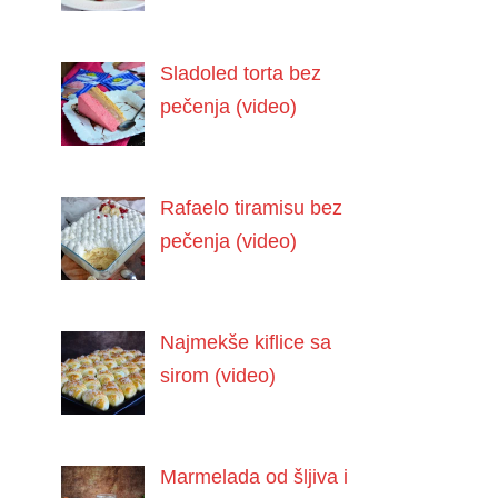
Sladoled torta bez
pečenja (video)
Rafaelo tiramisu bez
pečenja (video)
Najmekše kiflice sa
sirom (video)
Marmelada od šljiva i