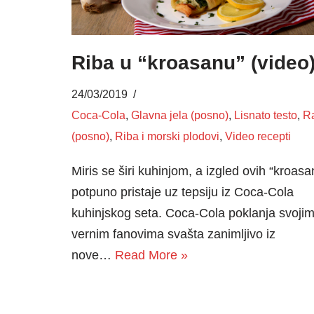
Riba u “kroasanu” (video
24/03/2019
Coca-Cola
,
Glavna jela (posno)
,
Lisnato testo
,
R
(posno)
,
Riba i morski plodovi
,
Video recepti
Miris se širi kuhinjom, a izgled ovih “kroasa
potpuno pristaje uz tepsiju iz Coca-Cola
kuhinjskog seta. Coca-Cola poklanja svoji
vernim fanovima svašta zanimljivo iz
nove…
Read More »