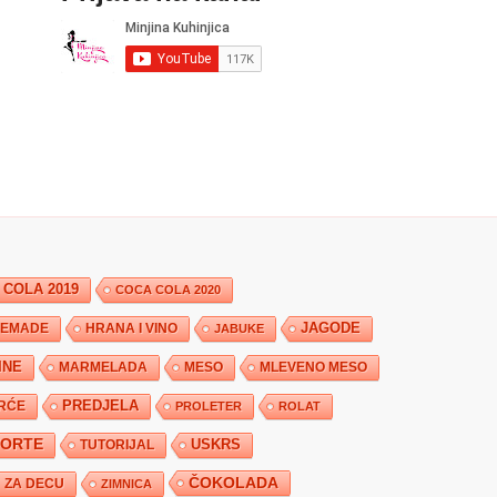
 COLA 2019
COCA COLA 2020
JAGODE
HRANA I VINO
EMADE
JABUKE
INE
MARMELADA
MESO
MLEVENO MESO
PREDJELA
RĆE
PROLETER
ROLAT
TORTE
USKRS
TUTORIJAL
ČOKOLADA
ZA DECU
ZIMNICA