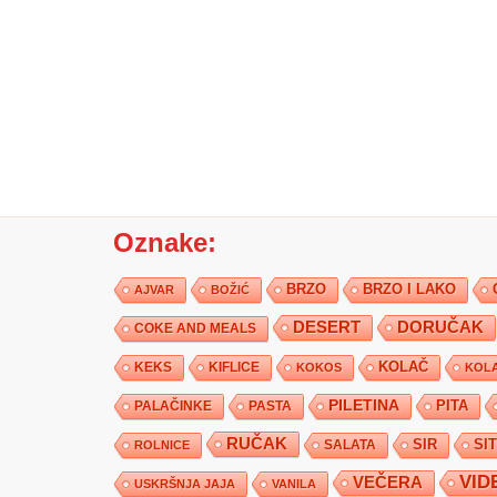
Oznake:
BRZO
BRZO I LAKO
AJVAR
BOŽIĆ
DESERT
DORUČAK
COKE AND MEALS
KEKS
KIFLICE
KOLAČ
KOKOS
KOLA
PILETINA
PITA
PALAČINKE
PASTA
RUČAK
SIR
SI
SALATA
ROLNICE
VID
VEČERA
USKRŠNJA JAJA
VANILA