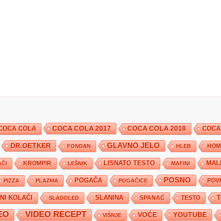
COCA COLA 2017
COCA COLA
COCA COLA 2018
COCA
DR.OETKER
GLAVNO JELO
FONDAN
HLEB
HOM
KROMPIR
LISNATO TESTO
MAL
ČI
LEŠNIK
MAFINI
POSNO
POGAČA
POV
PIZZA
PLAZMA
POGAČICE
TNI KOLAČI
SLANINA
SPANAĆ
TESTO
SLADOLED
EO
VIDEO RECEPT
YOUTUBE
VOĆE
VIŠNJE