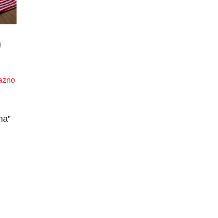
)
azno
na”
m