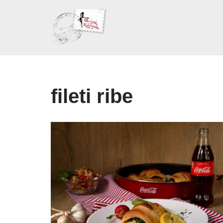
Skoči
na
sadržaj
fileti ribe