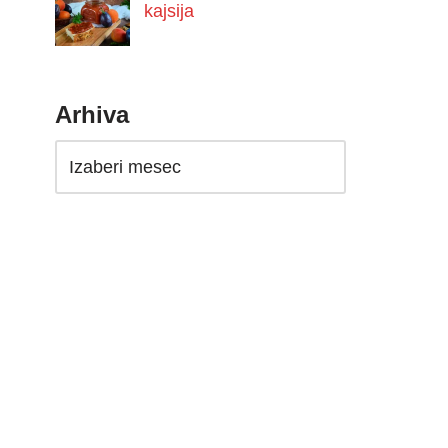
kajsija
Arhiva