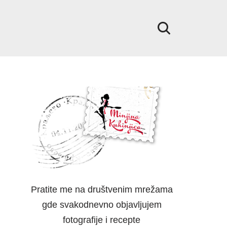
Pratite me na društvenim mrežama
gde svakodnevno objavljujem
fotografije i recepte