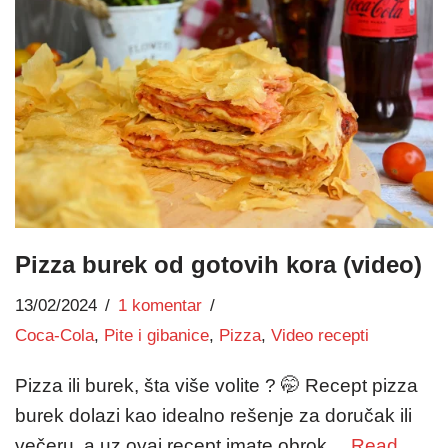
Pizza burek od gotovih kora (video)
13/02/2024
1 komentar
Coca-Cola
,
Pite i gibanice
,
Pizza
,
Video recepti
Pizza ili burek, šta više volite ? 🤭 Recept pizza
burek dolazi kao idealno rešenje za doručak ili
večeru, a uz ovaj recept imate obrok…
Read