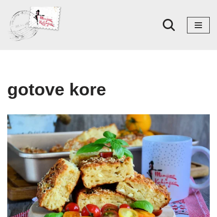
Skoči
na
sadržaj
gotove kore