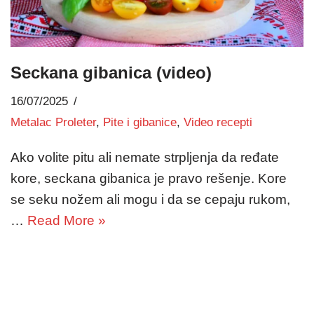
Seckana gibanica (video)
16/07/2025
Metalac Proleter
,
Pite i gibanice
,
Video recepti
Ako volite pitu ali nemate strpljenja da ređate
kore, seckana gibanica je pravo rešenje. Kore
se seku nožem ali mogu i da se cepaju rukom,
…
Read More »