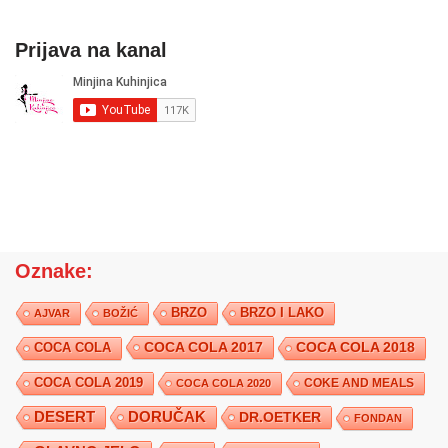
Prijava na kanal
Oznake:
BRZO
BRZO I LAKO
AJVAR
BOŽIĆ
COCA COLA 2017
COCA COLA
COCA COLA 2018
COCA COLA 2019
COKE AND MEALS
COCA COLA 2020
DESERT
DORUČAK
DR.OETKER
FONDAN