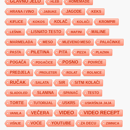
GLAVNO JELO
HLEB
HOMEMADE
JAGODE
HRANA I VINO
KEKS
JABUKE
KIFLICE
KOLAČ
KROMPIR
KOKOS
KOLAČI
LISNATO TESTO
MALINE
LEŠNIK
MAFINI
MARMELADA
MESO
MLEVENO MESO
PALAČINKE
PILETINA
PITA
PASTA
PIZZA
PLAZMA
POSNO
POGAČA
POVRĆE
POGAČICE
PREDJELA
PROLETER
ROLAT
ROLNICE
RUČAK
SIR
SITNI KOLAČI
SALATA
SLANINA
SPANAĆ
TESTO
SLADOLED
TORTE
USKRS
TUTORIJAL
USKRŠNJA JAJA
VIDEO
VIDEO RECEPT
VEČERA
VANILA
YOUTUBE
VOĆE
ZA DECU
VIŠNJE
ZIMNICA