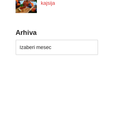
kajsija
Arhiva