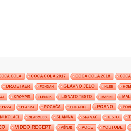
COCA COLA 2017
COCA COLA
COCA COLA 2018
COCA
DR.OETKER
GLAVNO JELO
FONDAN
HLEB
HOM
KROMPIR
LISNATO TESTO
MAL
ČI
LEŠNIK
MAFINI
POSNO
POGAČA
POV
PIZZA
PLAZMA
POGAČICE
TNI KOLAČI
SLANINA
SPANAĆ
TESTO
SLADOLED
EO
VIDEO RECEPT
YOUTUBE
VOĆE
VIŠNJE