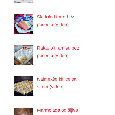
Sladoled torta bez
pečenja (video)
Rafaelo tiramisu bez
pečenja (video)
Najmekše kiflice sa
sirom (video)
Marmelada od šljiva i