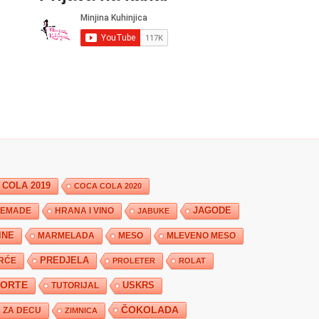
 COLA 2019
COCA COLA 2020
JAGODE
HRANA I VINO
EMADE
JABUKE
INE
MARMELADA
MESO
MLEVENO MESO
PREDJELA
RĆE
PROLETER
ROLAT
TORTE
USKRS
TUTORIJAL
ČOKOLADA
ZA DECU
ZIMNICA