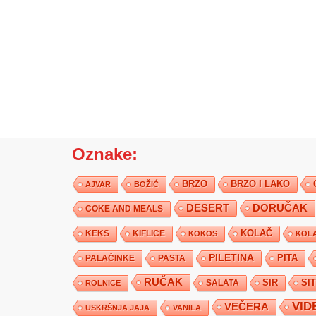
Oznake:
BRZO
BRZO I LAKO
AJVAR
BOŽIĆ
DESERT
DORUČAK
COKE AND MEALS
KEKS
KIFLICE
KOLAČ
KOKOS
KOLA
PILETINA
PITA
PALAČINKE
PASTA
RUČAK
SIR
SI
SALATA
ROLNICE
VID
VEČERA
USKRŠNJA JAJA
VANILA