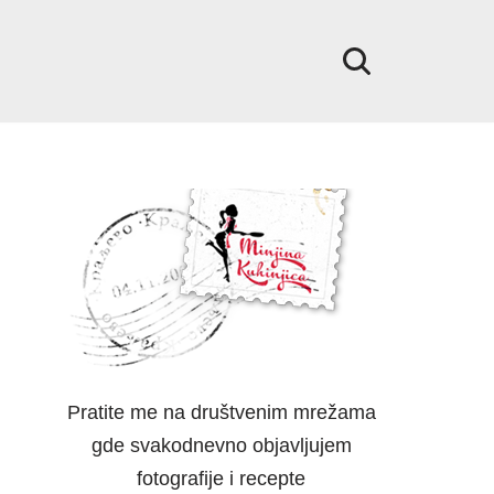
Pratite me na društvenim mrežama
gde svakodnevno objavljujem
fotografije i recepte