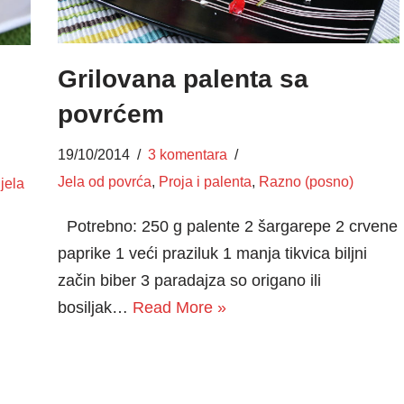
Grilovana palenta sa
povrćem
19/10/2014
3 komentara
Jela od povrća
,
Proja i palenta
,
Razno (posno)
jela
Potrebno: 250 g palente 2 šargarepe 2 crvene
paprike 1 veći praziluk 1 manja tikvica biljni
začin biber 3 paradajza so origano ili
bosiljak…
Read More »