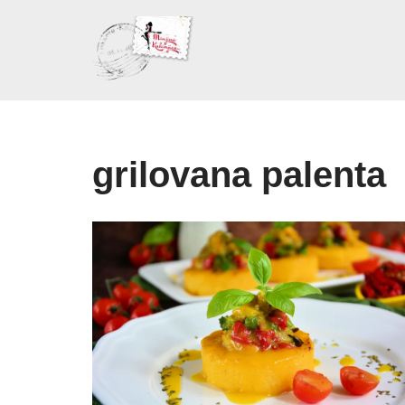
Skoči
na
sadržaj
grilovana palenta