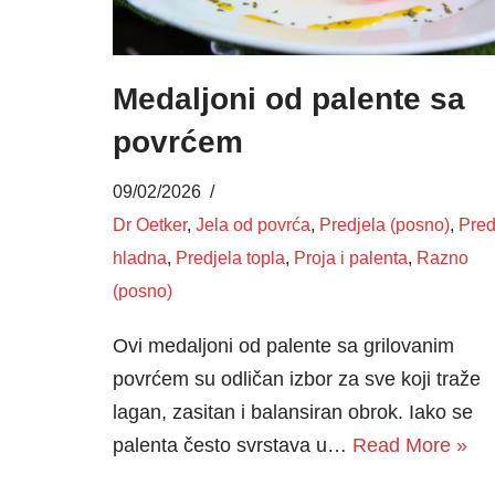
Medaljoni od palente sa
povrćem
09/02/2026
Dr Oetker
,
Jela od povrća
,
Predjela (posno)
,
Pred
hladna
,
Predjela topla
,
Proja i palenta
,
Razno
(posno)
Ovi medaljoni od palente sa grilovanim
povrćem su odličan izbor za sve koji traže
lagan, zasitan i balansiran obrok. Iako se
palenta često svrstava u…
Read More »