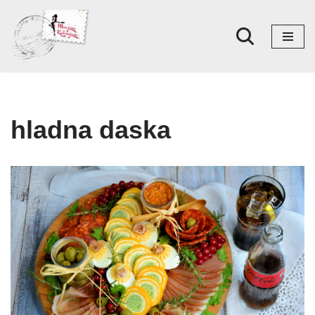
Skoči
na
sadržaj
hladna daska