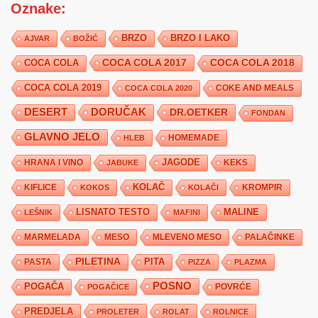
Oznake:
BRZO
BRZO I LAKO
AJVAR
BOŽIĆ
COCA COLA 2017
COCA COLA
COCA COLA 2018
COCA COLA 2019
COKE AND MEALS
COCA COLA 2020
DESERT
DORUČAK
DR.OETKER
FONDAN
GLAVNO JELO
HLEB
HOMEMADE
JAGODE
HRANA I VINO
KEKS
JABUKE
KIFLICE
KOLAČ
KROMPIR
KOKOS
KOLAČI
LISNATO TESTO
MALINE
LEŠNIK
MAFINI
MARMELADA
MESO
MLEVENO MESO
PALAČINKE
PILETINA
PITA
PASTA
PIZZA
PLAZMA
POSNO
POGAČA
POVRĆE
POGAČICE
PREDJELA
PROLETER
ROLAT
ROLNICE