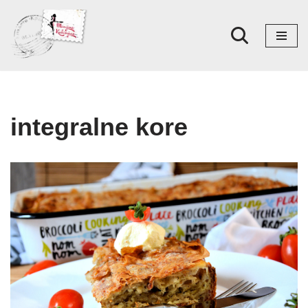
Skoči
na
sadržaj
integralne kore