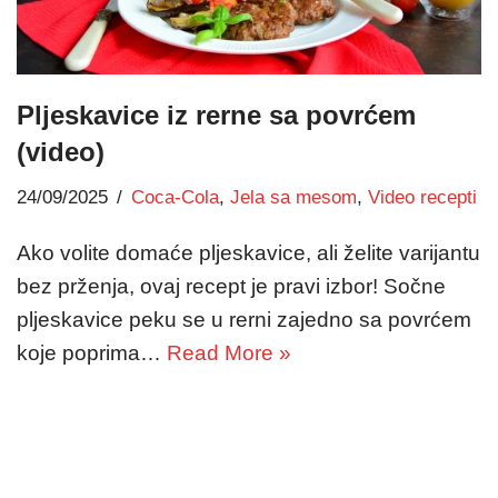
Pljeskavice iz rerne sa povrćem
(video)
24/09/2025
Coca-Cola
,
Jela sa mesom
,
Video recepti
Ako volite domaće pljeskavice, ali želite varijantu
bez prženja, ovaj recept je pravi izbor! Sočne
pljeskavice peku se u rerni zajedno sa povrćem
koje poprima…
Read More »