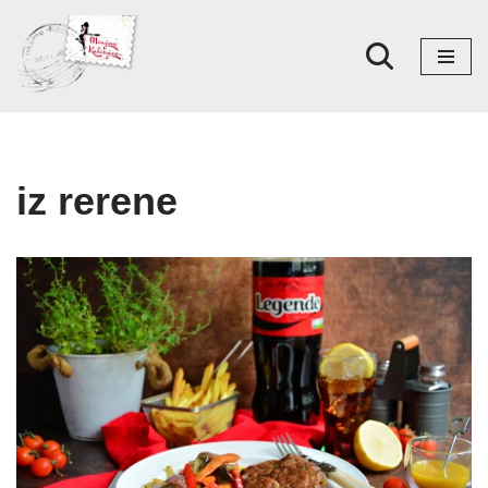
Skoči
na
sadržaj
iz rerene