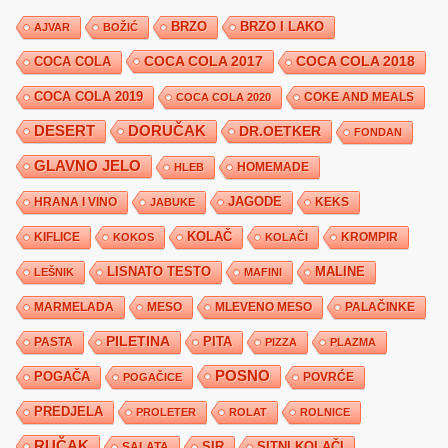
BRZO
BRZO I LAKO
AJVAR
BOŽIĆ
COCA COLA 2017
COCA COLA
COCA COLA 2018
COCA COLA 2019
COKE AND MEALS
COCA COLA 2020
DESERT
DORUČAK
DR.OETKER
FONDAN
GLAVNO JELO
HLEB
HOMEMADE
JAGODE
HRANA I VINO
KEKS
JABUKE
KIFLICE
KOLAČ
KROMPIR
KOKOS
KOLAČI
LISNATO TESTO
MALINE
LEŠNIK
MAFINI
MARMELADA
MESO
MLEVENO MESO
PALAČINKE
PILETINA
PITA
PASTA
PIZZA
PLAZMA
POSNO
POGAČA
POVRĆE
POGAČICE
PREDJELA
PROLETER
ROLAT
ROLNICE
RUČAK
SIR
SITNI KOLAČI
SALATA