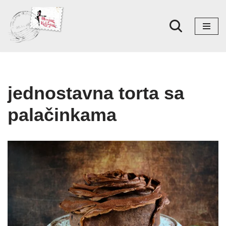
Skoči
na
sadržaj
jednostavna torta sa
palačinkama