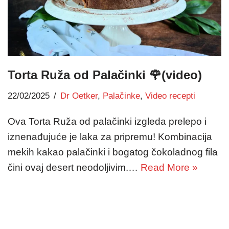
Torta Ruža od Palačinki 🌹(video)
22/02/2025
Dr Oetker
,
Palačinke
,
Video recepti
Ova Torta Ruža od palačinki izgleda prelepo i
iznenađujuće je laka za pripremu! Kombinacija
mekih kakao palačinki i bogatog čokoladnog fila
čini ovaj desert neodoljivim.…
Read More »