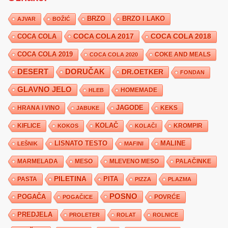
BRZO
BRZO I LAKO
AJVAR
BOŽIĆ
COCA COLA 2017
COCA COLA
COCA COLA 2018
COCA COLA 2019
COKE AND MEALS
COCA COLA 2020
DESERT
DORUČAK
DR.OETKER
FONDAN
GLAVNO JELO
HLEB
HOMEMADE
JAGODE
HRANA I VINO
KEKS
JABUKE
KIFLICE
KOLAČ
KROMPIR
KOKOS
KOLAČI
LISNATO TESTO
MALINE
LEŠNIK
MAFINI
MARMELADA
MESO
MLEVENO MESO
PALAČINKE
PILETINA
PITA
PASTA
PIZZA
PLAZMA
POSNO
POGAČA
POVRĆE
POGAČICE
PREDJELA
PROLETER
ROLAT
ROLNICE