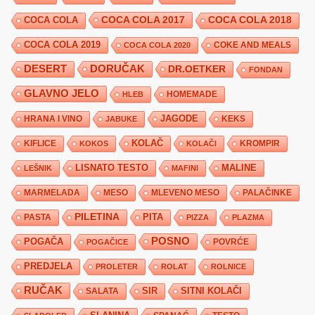
COCA COLA 2017
COCA COLA
COCA COLA 2018
COCA COLA 2019
COKE AND MEALS
COCA COLA 2020
DESERT
DORUČAK
DR.OETKER
FONDAN
GLAVNO JELO
HLEB
HOMEMADE
JAGODE
HRANA I VINO
KEKS
JABUKE
KIFLICE
KOLAČ
KROMPIR
KOKOS
KOLAČI
LISNATO TESTO
MALINE
LEŠNIK
MAFINI
MARMELADA
MESO
MLEVENO MESO
PALAČINKE
PILETINA
PITA
PASTA
PIZZA
PLAZMA
POSNO
POGAČA
POVRĆE
POGAČICE
PREDJELA
PROLETER
ROLAT
ROLNICE
RUČAK
SIR
SITNI KOLAČI
SALATA