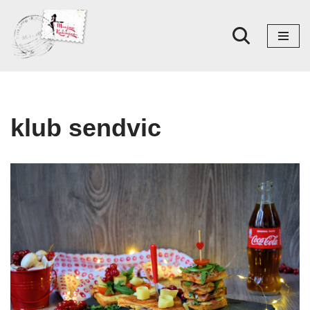
Skoči
na
sadržaj
klub sendvic