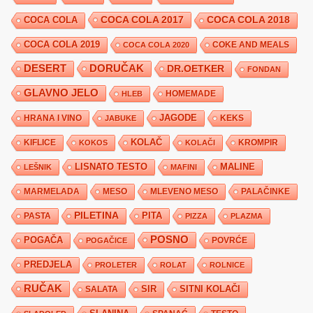
COCA COLA 2017
COCA COLA
COCA COLA 2018
COCA COLA 2019
COKE AND MEALS
COCA COLA 2020
DESERT
DORUČAK
DR.OETKER
FONDAN
GLAVNO JELO
HLEB
HOMEMADE
JAGODE
HRANA I VINO
KEKS
JABUKE
KIFLICE
KOLAČ
KROMPIR
KOKOS
KOLAČI
LISNATO TESTO
MALINE
LEŠNIK
MAFINI
MARMELADA
MESO
MLEVENO MESO
PALAČINKE
PILETINA
PITA
PASTA
PIZZA
PLAZMA
POSNO
POGAČA
POVRĆE
POGAČICE
PREDJELA
PROLETER
ROLAT
ROLNICE
RUČAK
SIR
SITNI KOLAČI
SALATA