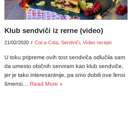
Klub sendviči iz rerne (video)
21/02/2020
Coca-Cola
,
Sendviči
,
Video recepti
U toku pripreme ovih tost sendviča odlučila sam
da umesto običnih serviram kao klub sendviče,
jer je tako interesantnije, pa smo dobili ove fensi
šmensi…
Read More »