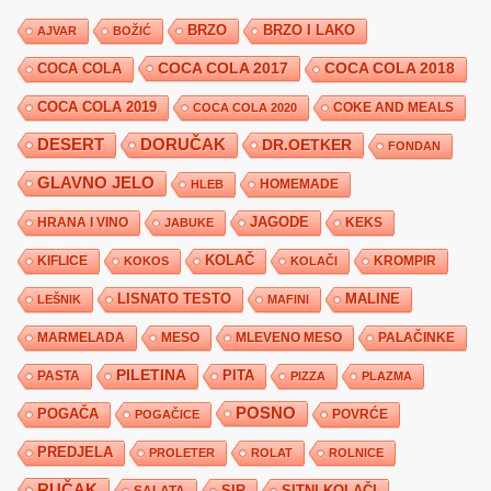
BRZO
BRZO I LAKO
AJVAR
BOŽIĆ
COCA COLA 2017
COCA COLA
COCA COLA 2018
COCA COLA 2019
COKE AND MEALS
COCA COLA 2020
DESERT
DORUČAK
DR.OETKER
FONDAN
GLAVNO JELO
HLEB
HOMEMADE
JAGODE
HRANA I VINO
KEKS
JABUKE
KIFLICE
KOLAČ
KROMPIR
KOKOS
KOLAČI
LISNATO TESTO
MALINE
LEŠNIK
MAFINI
MARMELADA
MESO
MLEVENO MESO
PALAČINKE
PILETINA
PITA
PASTA
PIZZA
PLAZMA
POSNO
POGAČA
POVRĆE
POGAČICE
PREDJELA
PROLETER
ROLAT
ROLNICE
RUČAK
SIR
SITNI KOLAČI
SALATA