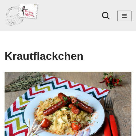
Skoči
na
sadržaj
Krautflackchen