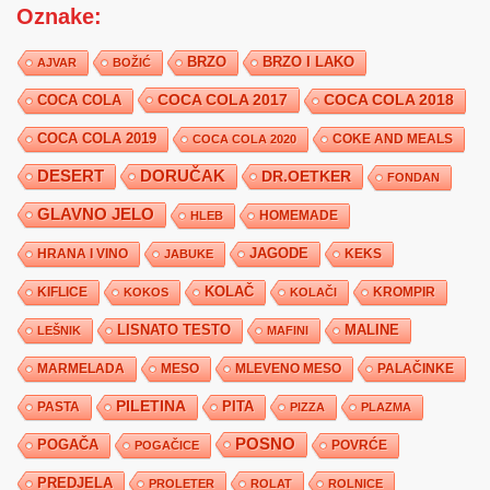
Oznake:
BRZO
BRZO I LAKO
AJVAR
BOŽIĆ
COCA COLA 2017
COCA COLA
COCA COLA 2018
COCA COLA 2019
COKE AND MEALS
COCA COLA 2020
DESERT
DORUČAK
DR.OETKER
FONDAN
GLAVNO JELO
HLEB
HOMEMADE
JAGODE
HRANA I VINO
KEKS
JABUKE
KIFLICE
KOLAČ
KROMPIR
KOKOS
KOLAČI
LISNATO TESTO
MALINE
LEŠNIK
MAFINI
MARMELADA
MESO
MLEVENO MESO
PALAČINKE
PILETINA
PITA
PASTA
PIZZA
PLAZMA
POSNO
POGAČA
POVRĆE
POGAČICE
PREDJELA
PROLETER
ROLAT
ROLNICE