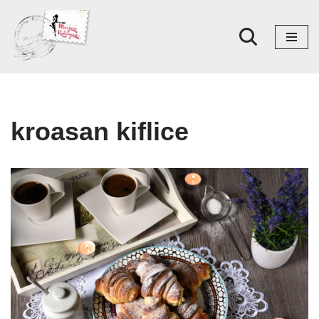
Skoči
na
sadržaj
kroasan kiflice