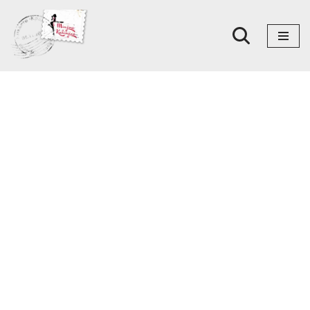
Skoči
na
sadržaj