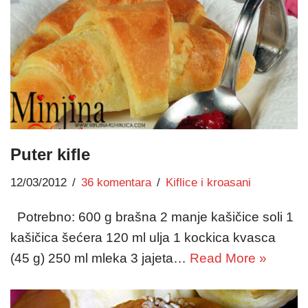
Puter kifle
12/03/2012
36 komentara
Kiflice i kroasani
Potrebno: 600 g brašna 2 manje kašičice soli 1
kašičica šećera 120 ml ulja 1 kockica kvasca
(45 g) 250 ml mleka 3 jajeta…
Read More »