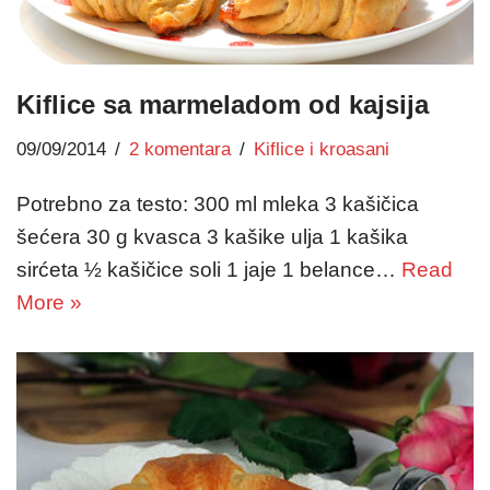
Kiflice sa marmeladom od kajsija
09/09/2014
2 komentara
Kiflice i kroasani
Potrebno za testo: 300 ml mleka 3 kašičica
šećera 30 g kvasca 3 kašike ulja 1 kašika
sirćeta ½ kašičice soli 1 jaje 1 belance…
Read
More »