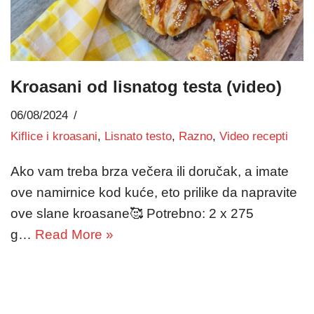
Kroasani od lisnatog testa (video)
06/08/2024
Kiflice i kroasani
,
Lisnato testo
,
Razno
,
Video recepti
Ako vam treba brza večera ili doručak, a imate
ove namirnice kod kuće, eto prilike da napravite
ove slane kroasane🥰 Potrebno: 2 x 275
g…
Read More »