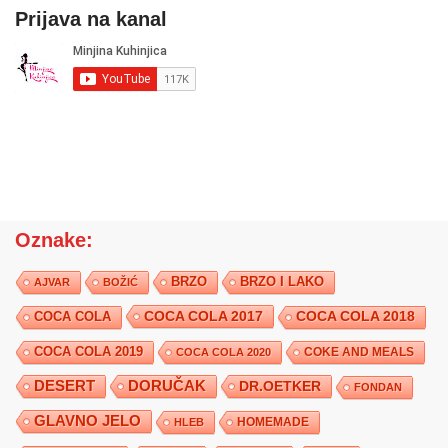
Prijava na kanal
Oznake:
BRZO
BRZO I LAKO
AJVAR
BOŽIĆ
COCA COLA 2017
COCA COLA
COCA COLA 2018
COCA COLA 2019
COKE AND MEALS
COCA COLA 2020
DESERT
DORUČAK
DR.OETKER
FONDAN
GLAVNO JELO
HLEB
HOMEMADE