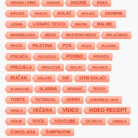
JAGODE
HRANA I VINO
KEKS
JABUKE
KIFLICE
KOLAČ
KROMPIR
KOKOS
KOLAČI
LISNATO TESTO
MALINE
LEŠNIK
MAFINI
MARMELADA
MESO
MLEVENO MESO
PALAČINKE
PILETINA
PITA
PASTA
PIZZA
PLAZMA
POSNO
POGAČA
POVRĆE
POGAČICE
PREDJELA
PROLETER
ROLAT
ROLNICE
RUČAK
SIR
SITNI KOLAČI
SALATA
SLANINA
SPANAĆ
TESTO
SLADOLED
TORTE
USKRS
TUTORIJAL
USKRŠNJA JAJA
VIDEO
VIDEO RECEPT
VEČERA
VANILA
YOUTUBE
VOĆE
ZA DECU
VIŠNJE
ZIMNICA
ČOKOLADA
ŠAMPINJONI