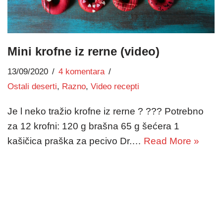
Mini krofne iz rerne (video)
13/09/2020
4 komentara
Ostali deserti
,
Razno
,
Video recepti
Je l neko tražio krofne iz rerne ? ??? Potrebno
za 12 krofni: 120 g brašna 65 g šećera 1
kašičica praška za pecivo Dr.…
Read More »