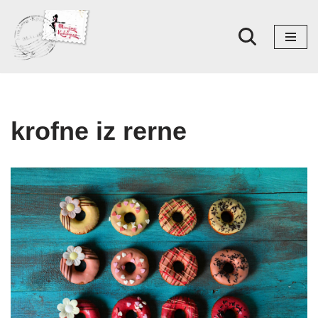
Skoči
na
sadržaj
krofne iz rerne