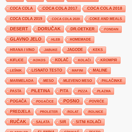
COCA COLA 2017
COCA COLA
COCA COLA 2018
COCA COLA 2019
COKE AND MEALS
COCA COLA 2020
DESERT
DORUČAK
DR.OETKER
FONDAN
GLAVNO JELO
HLEB
HOMEMADE
JAGODE
HRANA I VINO
KEKS
JABUKE
KIFLICE
KOLAČ
KROMPIR
KOKOS
KOLAČI
LISNATO TESTO
MALINE
LEŠNIK
MAFINI
MARMELADA
MESO
MLEVENO MESO
PALAČINKE
PILETINA
PITA
PASTA
PIZZA
PLAZMA
POSNO
POGAČA
POVRĆE
POGAČICE
PREDJELA
PROLETER
ROLAT
ROLNICE
RUČAK
SIR
SITNI KOLAČI
SALATA