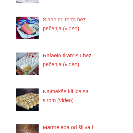
Sladoled torta bez
pečenja (video)
Rafaelo tiramisu bez
pečenja (video)
Najmekše kiflice sa
sirom (video)
Marmelada od šljiva i