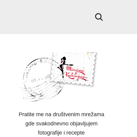
Pratite me na društvenim mrežama
gde svakodnevno objavljujem
fotografije i recepte