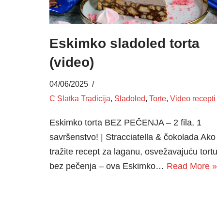
Eskimko sladoled torta
(video)
04/06/2025
C Slatka Tradicija
,
Sladoled
,
Torte
,
Video recepti
Eskimko torta BEZ PEČENJA – 2 fila, 1
savršenstvo! | Stracciatella & čokolada Ako
tražite recept za laganu, osvežavajuću tort
bez pečenja – ova Eskimko…
Read More »