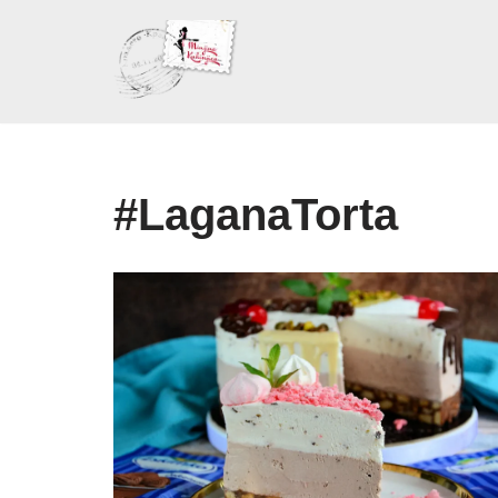
Skoči
na
sadržaj
#LaganaTorta