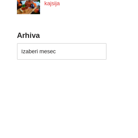
kajsija
Arhiva