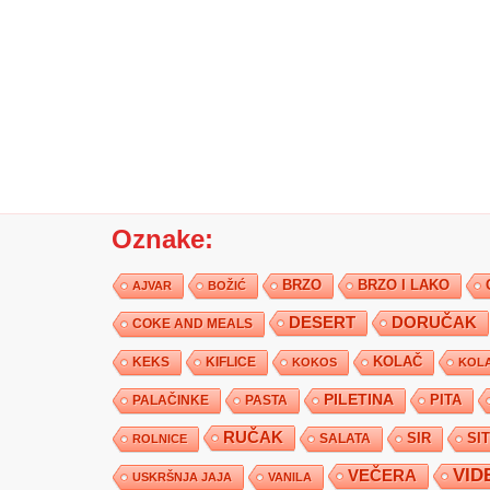
Oznake:
BRZO
BRZO I LAKO
AJVAR
BOŽIĆ
DESERT
DORUČAK
COKE AND MEALS
KEKS
KIFLICE
KOLAČ
KOKOS
KOLA
PILETINA
PITA
PALAČINKE
PASTA
RUČAK
SIR
SI
SALATA
ROLNICE
VID
VEČERA
USKRŠNJA JAJA
VANILA