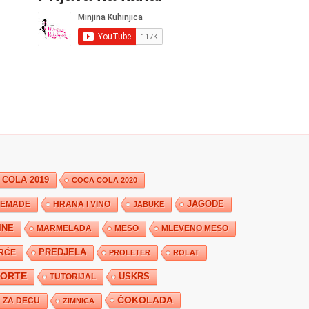
 COLA 2019
COCA COLA 2020
JAGODE
HRANA I VINO
EMADE
JABUKE
INE
MARMELADA
MESO
MLEVENO MESO
PREDJELA
RĆE
PROLETER
ROLAT
TORTE
USKRS
TUTORIJAL
ČOKOLADA
ZA DECU
ZIMNICA