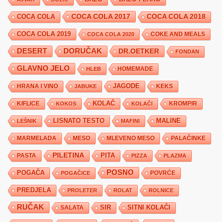
COCA COLA 2017
COCA COLA
COCA COLA 2018
COCA COLA 2019
COKE AND MEALS
COCA COLA 2020
DESERT
DORUČAK
DR.OETKER
FONDAN
GLAVNO JELO
HLEB
HOMEMADE
JAGODE
HRANA I VINO
KEKS
JABUKE
KIFLICE
KOLAČ
KROMPIR
KOKOS
KOLAČI
LISNATO TESTO
MALINE
LEŠNIK
MAFINI
MARMELADA
MESO
MLEVENO MESO
PALAČINKE
PILETINA
PITA
PASTA
PIZZA
PLAZMA
POSNO
POGAČA
POVRĆE
POGAČICE
PREDJELA
PROLETER
ROLAT
ROLNICE
RUČAK
SIR
SITNI KOLAČI
SALATA