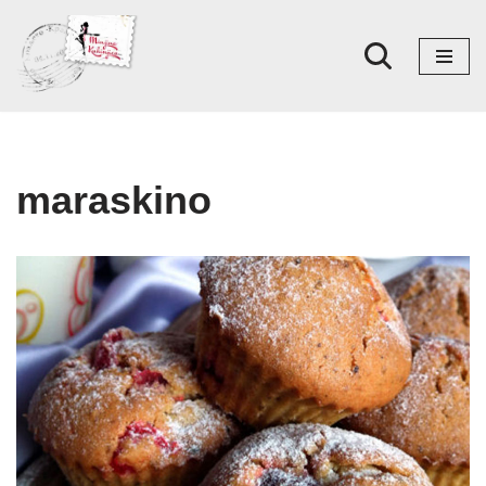
Skoči
na
sadržaj
maraskino