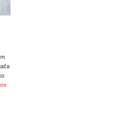
em
gača
ko
ore