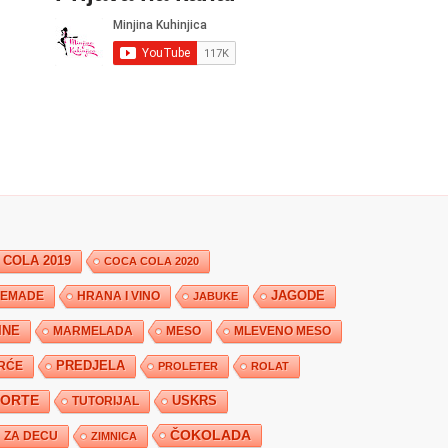
 COLA 2019
COCA COLA 2020
JAGODE
HRANA I VINO
EMADE
JABUKE
INE
MARMELADA
MESO
MLEVENO MESO
PREDJELA
RĆE
PROLETER
ROLAT
TORTE
USKRS
TUTORIJAL
ČOKOLADA
ZA DECU
ZIMNICA