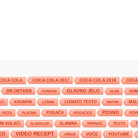
COCA COLA 2017
COCA COLA
COCA COLA 2018
COCA
DR.OETKER
GLAVNO JELO
FONDAN
HLEB
HOM
KROMPIR
LISNATO TESTO
MAL
ČI
LEŠNIK
MAFINI
POSNO
POGAČA
POV
PIZZA
PLAZMA
POGAČICE
TNI KOLAČI
SLANINA
SPANAĆ
TESTO
SLADOLED
EO
VIDEO RECEPT
YOUTUBE
VOĆE
VIŠNJE