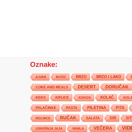
Oznake:
BRZO
BRZO I LAKO
AJVAR
BOŽIĆ
DESERT
DORUČAK
COKE AND MEALS
KEKS
KIFLICE
KOLAČ
KOKOS
KOLA
PILETINA
PITA
PALAČINKE
PASTA
RUČAK
SIR
SI
SALATA
ROLNICE
VID
VEČERA
USKRŠNJA JAJA
VANILA