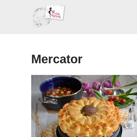
Skoči
na
sadržaj
Mercator