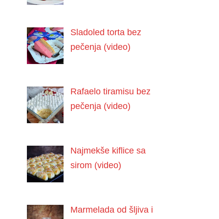
Sladoled torta bez
pečenja (video)
Rafaelo tiramisu bez
pečenja (video)
Najmekše kiflice sa
sirom (video)
Marmelada od šljiva i