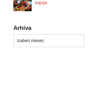
kajsija
Arhiva