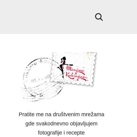
Pratite me na društvenim mrežama
gde svakodnevno objavljujem
fotografije i recepte