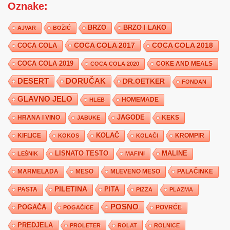
Oznake:
BRZO
BRZO I LAKO
AJVAR
BOŽIĆ
COCA COLA 2017
COCA COLA
COCA COLA 2018
COCA COLA 2019
COKE AND MEALS
COCA COLA 2020
DESERT
DORUČAK
DR.OETKER
FONDAN
GLAVNO JELO
HLEB
HOMEMADE
JAGODE
HRANA I VINO
KEKS
JABUKE
KIFLICE
KOLAČ
KROMPIR
KOKOS
KOLAČI
LISNATO TESTO
MALINE
LEŠNIK
MAFINI
MARMELADA
MESO
MLEVENO MESO
PALAČINKE
PILETINA
PITA
PASTA
PIZZA
PLAZMA
POSNO
POGAČA
POVRĆE
POGAČICE
PREDJELA
PROLETER
ROLAT
ROLNICE