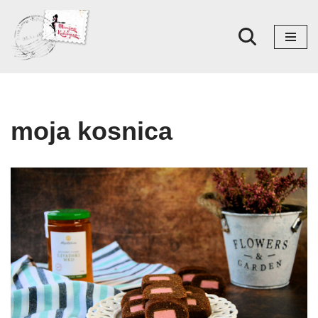
Skoči
na
sadržaj
moja kosnica