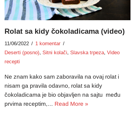
Rolat sa kidy čokoladicama (video)
11/06/2022
1 komentar
Deserti (posno)
,
Sitni kolači
,
Slavska trpeza
,
Video
recepti
Ne znam kako sam zaboravila na ovaj rolat i
nisam ga pravila odavno, rolat sa kidy
čokoladicama je bio objavljen na sajtu među
prvima receptim,…
Read More »