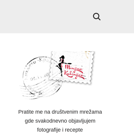
Pratite me na društvenim mrežama
gde svakodnevno objavljujem
fotografije i recepte