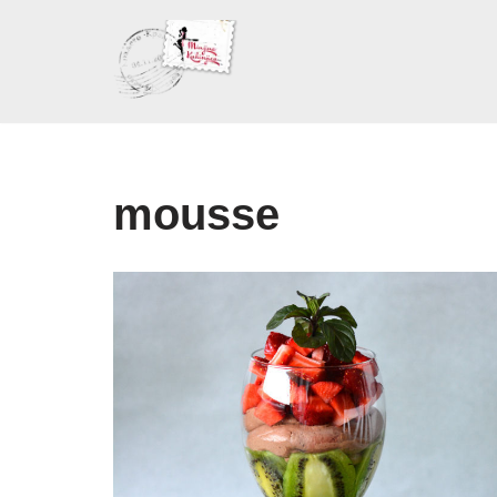
Skoči
na
sadržaj
mousse