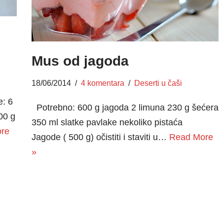
Mus od jagoda
18/06/2014
4 komentara
Deserti u čaši
e: 6
Potrebno: 600 g jagoda 2 limuna 230 g šećera
00 g
350 ml slatke pavlake nekoliko pistaća
re
Jagode ( 500 g) očistiti i staviti u…
Read More
»