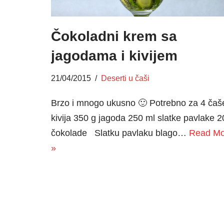
Čokoladni krem sa
jagodama i kivijem
21/04/2015
Deserti u čaši
Brzo i mnogo ukusno 🙂 Potrebno za 4 čaš
kivija 350 g jagoda 250 ml slatke pavlake 2
čokolade Slatku pavlaku blago…
Read Mo
»