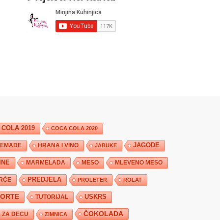
 COLA 2019
COCA COLA 2020
JAGODE
HRANA I VINO
EMADE
JABUKE
INE
MARMELADA
MESO
MLEVENO MESO
PREDJELA
RĆE
PROLETER
ROLAT
TORTE
USKRS
TUTORIJAL
ČOKOLADA
ZA DECU
ZIMNICA