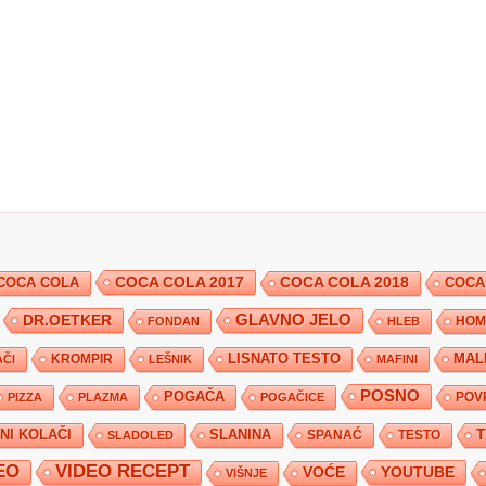
COCA COLA 2017
COCA COLA
COCA COLA 2018
COCA
DR.OETKER
GLAVNO JELO
FONDAN
HLEB
HOM
KROMPIR
LISNATO TESTO
MAL
ČI
LEŠNIK
MAFINI
POSNO
POGAČA
POV
PIZZA
PLAZMA
POGAČICE
TNI KOLAČI
SLANINA
SPANAĆ
TESTO
SLADOLED
EO
VIDEO RECEPT
YOUTUBE
VOĆE
VIŠNJE