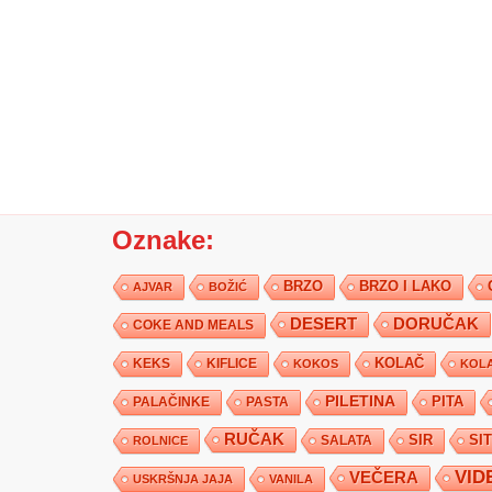
Oznake:
BRZO
BRZO I LAKO
AJVAR
BOŽIĆ
DESERT
DORUČAK
COKE AND MEALS
KEKS
KIFLICE
KOLAČ
KOKOS
KOLA
PILETINA
PITA
PALAČINKE
PASTA
RUČAK
SIR
SI
SALATA
ROLNICE
VID
VEČERA
USKRŠNJA JAJA
VANILA