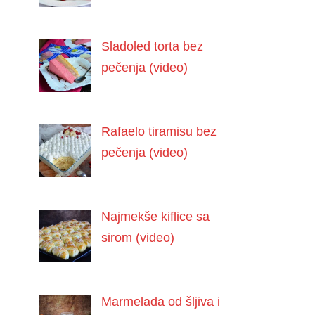
Sladoled torta bez
pečenja (video)
Rafaelo tiramisu bez
pečenja (video)
Najmekše kiflice sa
sirom (video)
Marmelada od šljiva i