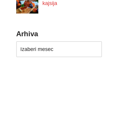
kajsija
Arhiva