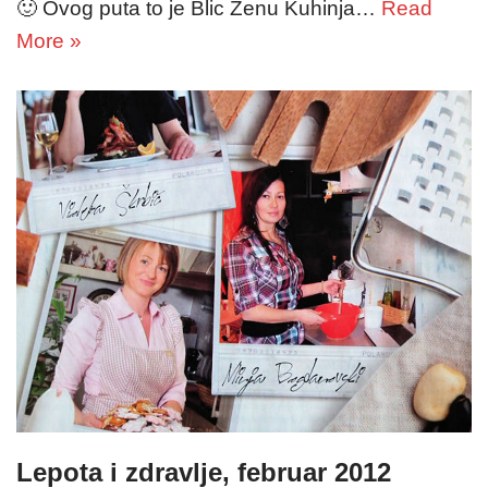
🙂 Ovog puta to je Blic Ženu Kuhinja…
Read
More »
Lepota i zdravlje, februar 2012