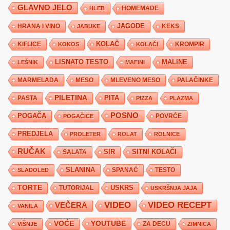
GLAVNO JELO
HLEB
HOMEMADE
JAGODE
HRANA I VINO
KEKS
JABUKE
KIFLICE
KOLAČ
KROMPIR
KOKOS
KOLAČI
LISNATO TESTO
MALINE
LEŠNIK
MAFINI
MARMELADA
MESO
MLEVENO MESO
PALAČINKE
PILETINA
PITA
PASTA
PIZZA
PLAZMA
POSNO
POGAČA
POVRĆE
POGAČICE
PREDJELA
PROLETER
ROLAT
ROLNICE
RUČAK
SIR
SITNI KOLAČI
SALATA
SLANINA
SPANAĆ
TESTO
SLADOLED
TORTE
USKRS
TUTORIJAL
USKRŠNJA JAJA
VIDEO
VIDEO RECEPT
VEČERA
VANILA
YOUTUBE
VOĆE
ZA DECU
VIŠNJE
ZIMNICA