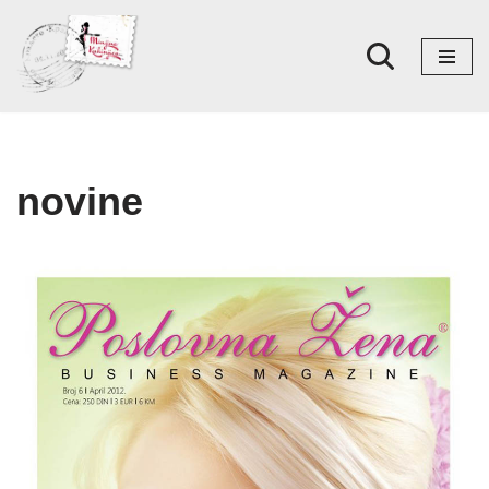
Skoči
na
sadržaj
novine