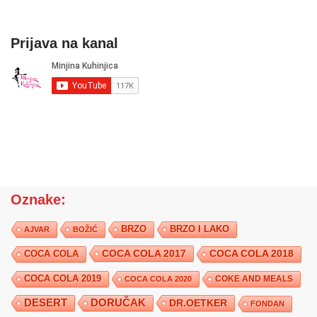
Prijava na kanal
Oznake:
BRZO
BRZO I LAKO
AJVAR
BOŽIĆ
COCA COLA 2017
COCA COLA
COCA COLA 2018
COCA COLA 2019
COKE AND MEALS
COCA COLA 2020
DESERT
DORUČAK
DR.OETKER
FONDAN