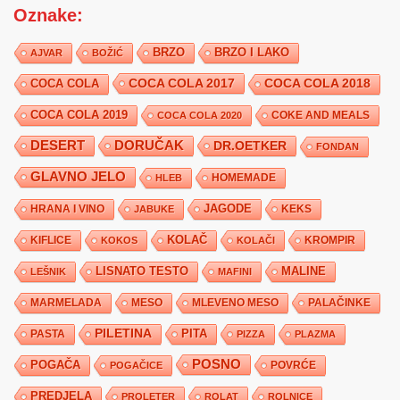
Oznake:
BRZO
BRZO I LAKO
AJVAR
BOŽIĆ
COCA COLA 2017
COCA COLA
COCA COLA 2018
COCA COLA 2019
COKE AND MEALS
COCA COLA 2020
DESERT
DORUČAK
DR.OETKER
FONDAN
GLAVNO JELO
HLEB
HOMEMADE
JAGODE
HRANA I VINO
KEKS
JABUKE
KIFLICE
KOLAČ
KROMPIR
KOKOS
KOLAČI
LISNATO TESTO
MALINE
LEŠNIK
MAFINI
MARMELADA
MESO
MLEVENO MESO
PALAČINKE
PILETINA
PITA
PASTA
PIZZA
PLAZMA
POSNO
POGAČA
POVRĆE
POGAČICE
PREDJELA
PROLETER
ROLAT
ROLNICE