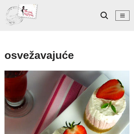
Skoči
na
sadržaj
osvežavajuće