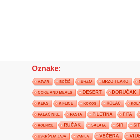
Oznake:
BRZO
BRZO I LAKO
AJVAR
BOŽIĆ
DESERT
DORUČAK
COKE AND MEALS
KEKS
KIFLICE
KOLAČ
KOKOS
KOLA
PILETINA
PITA
PALAČINKE
PASTA
RUČAK
SIR
SI
SALATA
ROLNICE
VID
VEČERA
USKRŠNJA JAJA
VANILA