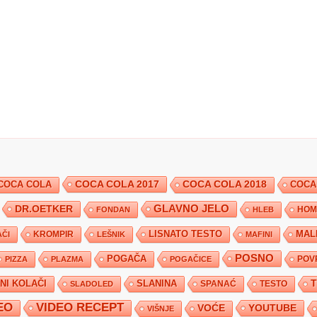
COCA COLA 2017
COCA COLA
COCA COLA 2018
COCA
DR.OETKER
GLAVNO JELO
FONDAN
HLEB
HOM
KROMPIR
LISNATO TESTO
MAL
ČI
LEŠNIK
MAFINI
POSNO
POGAČA
POV
PIZZA
PLAZMA
POGAČICE
TNI KOLAČI
SLANINA
SPANAĆ
TESTO
SLADOLED
EO
VIDEO RECEPT
YOUTUBE
VOĆE
VIŠNJE