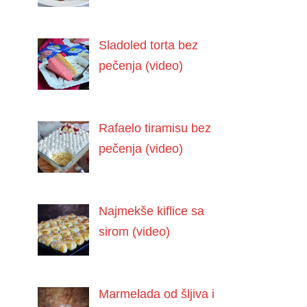
Sladoled torta bez
pečenja (video)
Rafaelo tiramisu bez
pečenja (video)
Najmekše kiflice sa
sirom (video)
Marmelada od šljiva i