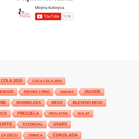
 COLA 2019
COCA COLA 2020
JAGODE
HRANA I VINO
EMADE
JABUKE
INE
MARMELADA
MESO
MLEVENO MESO
PREDJELA
RĆE
PROLETER
ROLAT
TORTE
USKRS
TUTORIJAL
ČOKOLADA
ZA DECU
ZIMNICA