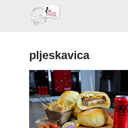
Skoči
na
sadržaj
pljeskavica