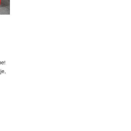
ne!
je,