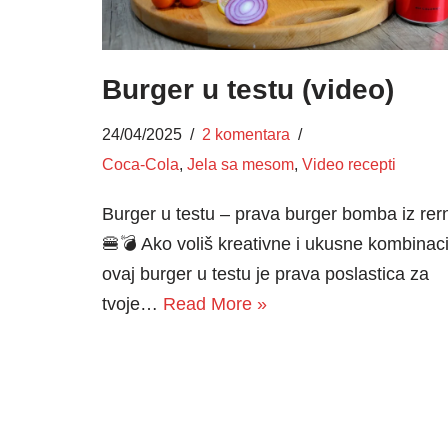
Burger u testu (video)
24/04/2025
2 komentara
Coca-Cola
,
Jela sa mesom
,
Video recepti
Burger u testu – prava burger bomba iz rer
🍔💣 Ako voliš kreativne i ukusne kombinaci
ovaj burger u testu je prava poslastica za
tvoje…
Read More »