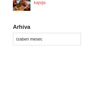
kajsija
Arhiva