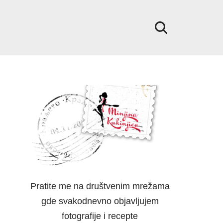
Pratite me na društvenim mrežama
gde svakodnevno objavljujem
fotografije i recepte